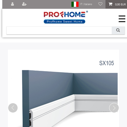
0,00 EUR
IT | Italiano
☰