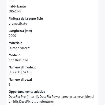
F
a
b
b
r
i
c
a
n
t
e
O
R
A
C
N
V
F
i
n
i
t
u
r
a
d
e
l
l
a
s
u
p
e
r
f
c
i
e
p
r
e
m
e
s
t
i
c
a
t
o
L
u
n
g
h
e
z
z
a
(
m
m
)
2
0
0
0
M
a
t
e
r
i
a
l
e
D
u
r
o
p
o
l
y
m
e
r
®
M
o
d
e
l
l
o
n
o
n
f
e
s
s
i
b
i
l
e
N
u
m
e
r
o
d
i
m
o
d
e
l
l
o
L
U
X
X
U
S
|
S
X
1
0
5
N
u
m
e
r
o
d
i
p
e
z
z
i
1
O
p
p
o
r
t
u
n
a
m
e
n
t
e
a
d
e
s
i
v
o
D
e
c
o
F
i
x
P
r
o
(
i
n
t
e
r
n
i
)
,
D
e
c
o
F
i
x
P
o
w
e
r
(
a
r
e
e
e
s
t
e
r
n
e
/
a
m
b
i
e
n
t
i
u
m
i
d
i
)
,
D
e
c
o
F
i
x
U
l
t
r
a
(
g
i
u
n
t
u
r
e
)