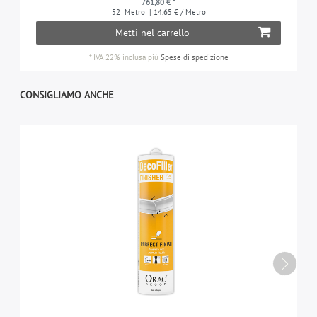
761,80 € *
52
Metro
| 14,65 € / Metro
Metti nel carrello
*
IVA 22% inclusa
più
Spese di spedizione
CONSIGLIAMO ANCHE