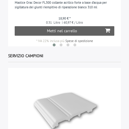
Mastice Orac Decor FL300 collante acrilico forte a base d’acqua per
sigillatura dei giunti riempitivo di riparazione bianco 310 ml
18,90 € *
0.31
Litro
| 60,97 € / Litro
Metti nel carrello
*
IVA 22% inclusa
più
Spese di spedizione
SERVIZIO CAMPIONI