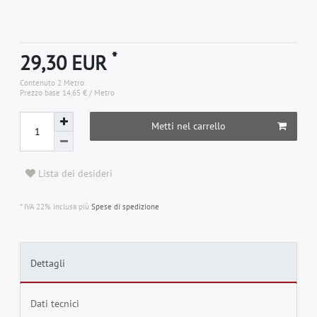
*
29,30 EUR
Contenuto
2
Metro
Prezzo base
14,65 € / Metro
Metti nel carrello
Lista dei desideri
* IVA 22% inclusa più
Spese di spedizione
Dettagli
Dati tecnici