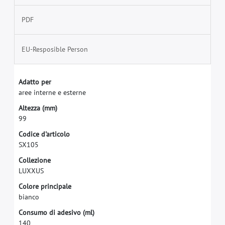
PDF
EU-Resposible Person
A
d
a
t
t
o
p
e
r
a
r
e
e
i
n
t
e
r
n
e
e
e
s
t
e
r
n
e
A
l
t
e
z
z
a
(
m
m
)
9
9
C
o
d
i
c
e
d
'
a
r
t
i
c
o
l
o
S
X
1
0
5
C
o
l
l
e
z
i
o
n
e
L
U
X
X
U
S
C
o
l
o
r
e
p
r
i
n
c
i
p
a
l
e
b
i
a
n
c
o
C
o
n
s
u
m
o
d
i
a
d
e
s
i
v
o
(
m
l
)
1
4
0