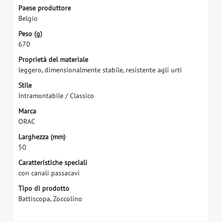
P
a
e
s
e
p
r
o
d
u
t
t
o
r
e
B
e
l
g
i
o
P
e
s
o
(
g
)
6
7
0
P
r
o
p
r
i
e
t
à
d
e
l
m
a
t
e
r
i
a
l
e
l
e
g
g
e
r
o
,
d
i
m
e
n
s
i
o
n
a
l
m
e
n
t
e
s
t
a
b
i
l
e
,
r
e
s
i
s
t
e
n
t
e
a
g
l
i
u
r
t
i
S
t
i
l
e
I
n
t
r
a
m
o
n
t
a
b
i
l
e
/
C
l
a
s
s
i
c
o
M
a
r
c
a
O
R
A
C
L
a
r
g
h
e
z
z
a
(
m
m
)
5
0
Caratteristiche speciali
con canali passacavi
Tipo di prodotto
Battiscopa, Zoccolino