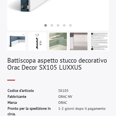
Battiscopa aspetto stucco decorativo
Orac Decor SX105 LUXXUS
C
o
d
i
c
e
d
'
a
r
t
i
c
o
l
o
S
X
1
0
5
F
a
b
b
r
i
c
a
n
t
e
O
R
A
C
N
V
M
a
r
c
a
O
R
A
C
Pronto per la spedizione in
1-2 giorni dopo il pagamento
circa.