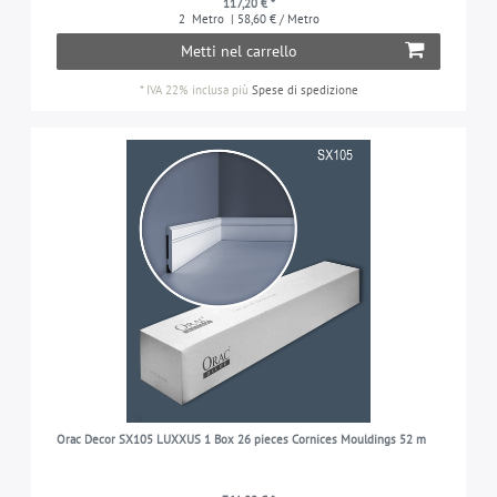
117,20 € *
2
Metro
| 58,60 € / Metro
Metti nel carrello
*
IVA 22% inclusa
più
Spese di spedizione
Orac Decor SX105 LUXXUS 1 Box 26 pieces Cornices Mouldings 52 m