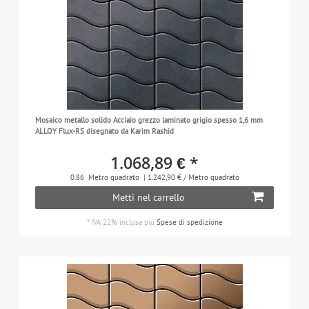
Mosaico metallo solido Acciaio grezzo laminato grigio spesso 1,6 mm
ALLOY Flux-RS disegnato da Karim Rashid
1.068,89 € *
0.86
Metro quadrato
| 1.242,90 € / Metro quadrato
Metti nel carrello
*
IVA 22% inclusa
più
Spese di spedizione