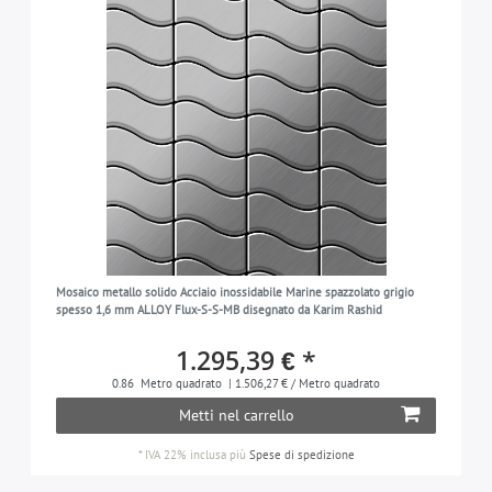
Mosaico metallo solido Acciaio inossidabile Marine spazzolato grigio
spesso 1,6 mm ALLOY Flux-S-S-MB disegnato da Karim Rashid
1.295,39 € *
0.86
Metro quadrato
| 1.506,27 € / Metro quadrato
Metti nel carrello
*
IVA 22% inclusa
più
Spese di spedizione