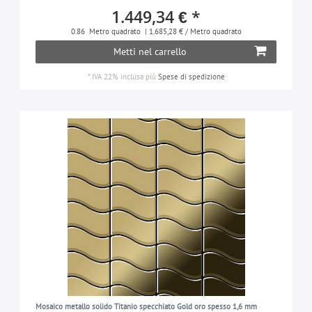
1.449,34 € *
0.86
Metro quadrato
| 1.685,28 € / Metro quadrato
Metti nel carrello
*
IVA 22% inclusa
più
Spese di spedizione
Mosaico metallo solido Titanio specchiato Gold oro spesso 1,6 mm