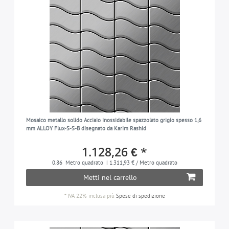
Mosaico metallo solido Acciaio inossidabile spazzolato grigio spesso 1,6
mm ALLOY Flux-S-S-B disegnato da Karim Rashid
1.128,26 € *
0.86
Metro quadrato
| 1.311,93 € / Metro quadrato
Metti nel carrello
*
IVA 22% inclusa
più
Spese di spedizione