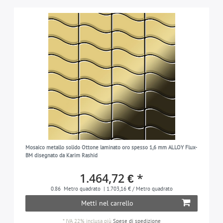
Mosaico metallo solido Ottone laminato oro spesso 1,6 mm ALLOY Flux-
BM disegnato da Karim Rashid
1.464,72 € *
0.86
Metro quadrato
| 1.703,16 € / Metro quadrato
Metti nel carrello
*
IVA 22% inclusa
più
Spese di spedizione