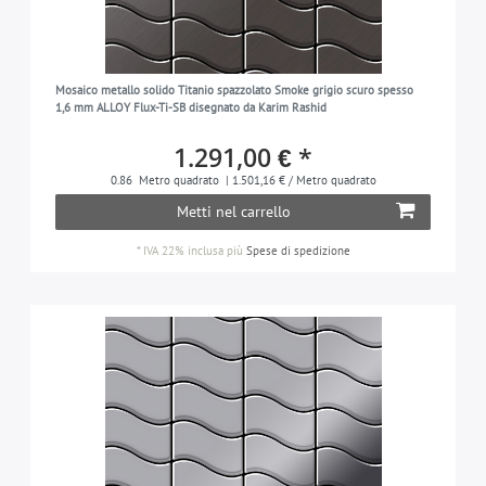
Mosaico metallo solido Titanio spazzolato Smoke grigio scuro spesso
1,6 mm ALLOY Flux-Ti-SB disegnato da Karim Rashid
1.291,00 € *
0.86
Metro quadrato
| 1.501,16 € / Metro quadrato
Metti nel carrello
*
IVA 22% inclusa
più
Spese di spedizione