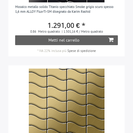
Mosaico metallo solido Titanio specchiato Smoke grigio scuro spesso
1,6 mm ALLOY Flux-Ti-SM disegnato da Karim Rashid
1.291,00 € *
0.86
Metro quadrato
| 1.501,16 € / Metro quadrato
Metti nel carrello
*
IVA 22% inclusa
più
Spese di spedizione