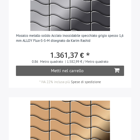
Mosaico metallo solido Acciaio inossidabile specchiato grigio spesso 1,6
mm ALLOY Flux-S-S-M disegnato da Karim Rashid
1.361,37 € *
0.86
Metro quadrato
| 1.582,99 € / Metro quadrato
Metti nel carrello
*
IVA 22% inclusa
più
Spese di spedizione