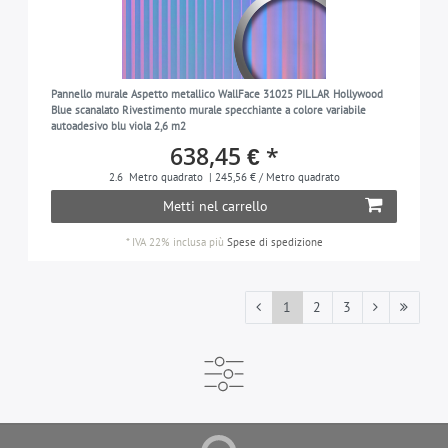
Pannello murale Aspetto metallico WallFace 31025 PILLAR Hollywood
Blue scanalato Rivestimento murale specchiante a colore variabile
autoadesivo blu viola 2,6 m2
638,45 € *
2.6
Metro quadrato
| 245,56 € / Metro quadrato
Metti nel carrello
*
IVA 22% inclusa
più
Spese di spedizione
1
2
3