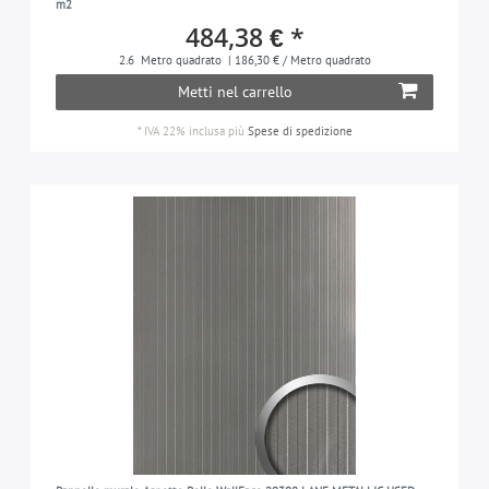
m2
484,38 € *
2.6
Metro quadrato
| 186,30 € / Metro quadrato
Metti nel carrello
*
IVA 22% inclusa
più
Spese di spedizione