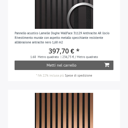
Pannello acustico Lamelle Doghe WallFace 31129 Anthracite AR liscio
Rivestimento murale con aspetto metallo specchiante resistente
all'abrasione antracite nero 1,68 m2
397,70 € *
1.68
Metro quadrato
| 236,73 € / Metro quadrato
Metti nel carrello
*
IVA 22% inclusa
più
Spese di spedizione