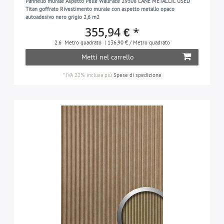
Pannello murale Aspetto Pelle WallFace 29308 LANE METALLIC USED
Titan goffrato Rivestimento murale con aspetto metallo opaco
autoadesivo nero grigio 2,6 m2
355,94 € *
2.6
Metro quadrato
| 136,90 € / Metro quadrato
Metti nel carrello
*
IVA 22% inclusa
più
Spese di spedizione