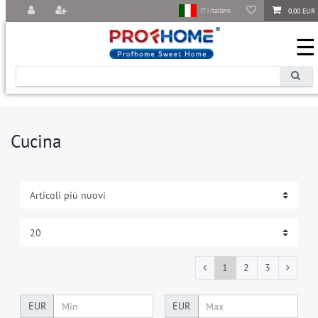
0,00 EUR
IT | Italiano
☰
Cucina
1
2
3
EUR
EUR