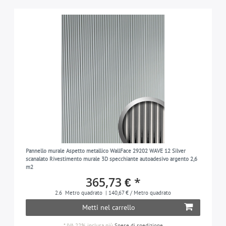
Pannello murale Aspetto metallico WallFace 29202 WAVE 12 Silver
scanalato Rivestimento murale 3D specchiante autoadesivo argento 2,6
m2
365,73 € *
2.6
Metro quadrato
| 140,67 € / Metro quadrato
Metti nel carrello
*
IVA 22% inclusa
più
Spese di spedizione