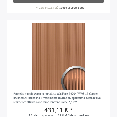
*
IVA 22% inclusa
più
Spese di spedizione
Pannello murale Aspetto metallico WallFace 29204 WAVE 12 Copper
brushed AR scanalato Rivestimento murale 3D spazzolato autoadesivo
resistente all'abrasione rame marrone-rame 2,6 m2
431,11 € *
2.6
Metro quadrato
| 165,81 € / Metro quadrato