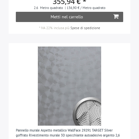
355,94 € *
2.6
Metro quadrato
| 136,90 € / Metro quadrato
Metti nel carrello
*
IVA 22% inclusa
più
Spese di spedizione
Pannello murale Aspetto metallico WallFace 29291 TARGET Silver
goffrato Rivestimento murale 3D specchiante autoadesivo argento 2,6