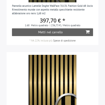
sabbia
6
Pannello acustico Lamelle Doghe WallFace 31131 Fashion Gold AR liscio
Rivestimento murale con aspetto metallo specchiante resistente
nero
13
all'abrasione oro nero 1,68 m2
397,70 € *
marrone-nerastro
3
1.68
Metro quadrato
| 236,73 € / Metro quadrato
grigio-nerastro
1
Metti nel carrello
argento
4
*
IVA 22% inclusa
più
Spese di spedizione
marrone-terra
1
viola
3
bianco
3