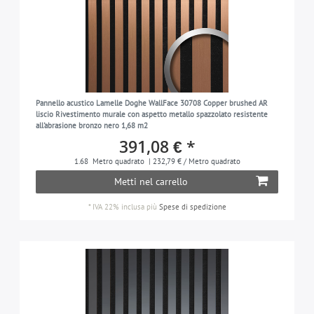
Pannello acustico Lamelle Doghe WallFace 30708 Copper brushed AR
liscio Rivestimento murale con aspetto metallo spazzolato resistente
all'abrasione bronzo nero 1,68 m2
391,08 € *
1.68
Metro quadrato
| 232,79 € / Metro quadrato
Metti nel carrello
*
IVA 22% inclusa
più
Spese di spedizione