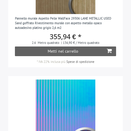
Pannello murale Aspetto Pelle WallFace 29306 LANE METALLIC USED
Sand goffrato Rivestimento murale con aspetto metallo opaco
autoadesivo platino grigio 2,6 m2
355,94 € *
2.6
Metro quadrato
| 136,90 € / Metro quadrato
Metti nel carrello
*
IVA 22% inclusa
più
Spese di spedizione