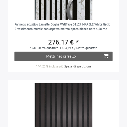
Pannello acustico Lamelle Doghe WallFace 31127 MARBLE White liscio
Rivestimento murale con aspetto marmo opaco bianco nero 1,68 m2
276,17 € *
1.68
Metro quadrato
| 164,39 € / Metro quadrato
Metti nel carrello
*
IVA 22% inclusa
più
Spese di spedizione