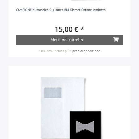
CAMPIONE di mosaico S-Kismet-BM Kismet Ottone laminato
15,00 € *
Metti nel carrello
*
IVA 22% inclusa
più
Spese di spedizione