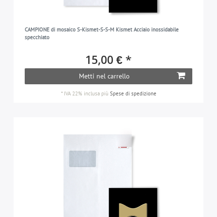
CAMPIONE di mosaico S-Kismet-S-S-M Kismet Acciaio inossidabile
specchiato
15,00 € *
Metti nel carrello
*
IVA 22% inclusa
più
Spese di spedizione