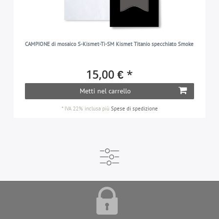
CAMPIONE di mosaico S-Kismet-Ti-SM Kismet Titanio specchiato Smoke
15,00 € *
Metti nel carrello
*
IVA 22% inclusa
più
Spese di spedizione