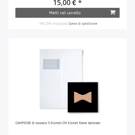
15,00 € *
Metti nel carrello
*
IVA 22% inclusa
più
Spese di spedizione
CAMPIONE di mosaico S-Kismet-CM Kismet Rame laminato