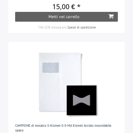
15,00 € *
Metti nel carrello
*
IVA 22% inclusa
più
Spese di spedizione
CAMPIONE di mosaico S-Kismet-S-S-MA Kismet Acciaio inossidabile
opaco