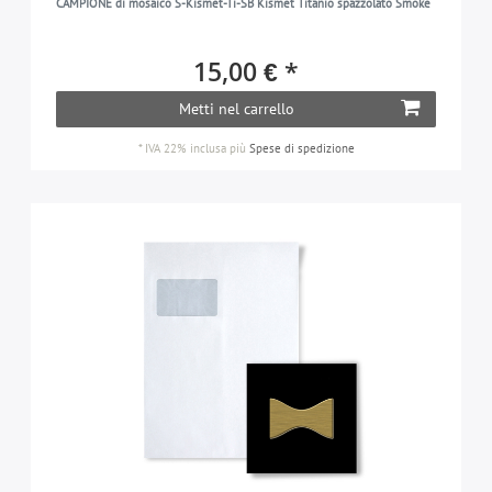
CAMPIONE di mosaico S-Kismet-Ti-SB Kismet Titanio spazzolato Smoke
15,00 € *
Metti nel carrello
*
IVA 22% inclusa
più
Spese di spedizione