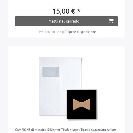
15,00 € *
Metti nel carrello
*
IVA 22% inclusa
più
Spese di spedizione
CAMPIONE di mosaico S-Kismet-Ti-AB Kismet Titanio spazzolato Amber