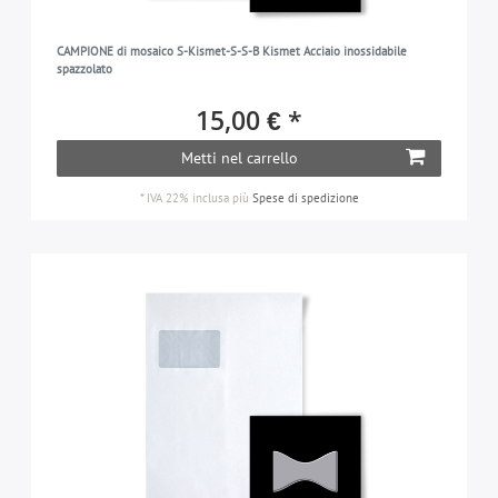
CAMPIONE di mosaico S-Kismet-S-S-B Kismet Acciaio inossidabile
spazzolato
15,00 € *
Metti nel carrello
*
IVA 22% inclusa
più
Spese di spedizione