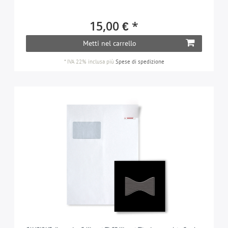
15,00 € *
Metti nel carrello
*
IVA 22% inclusa
più
Spese di spedizione