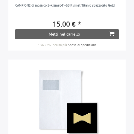
CAMPIONE di mosaico S-Kismet-Ti-GB Kismet Titanio spazzolato Gold
15,00 € *
Metti nel carrello
*
IVA 22% inclusa
più
Spese di spedizione