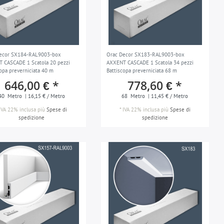
ecor SX184-RAL9003-box
Orac Decor SX183-RAL9003-box
 CASCADE 1 Scatola 20 pezzi
AXXENT CASCADE 1 Scatola 34 pezzi
copa preverniciata 40 m
Battiscopa preverniciata 68 m
646,00 € *
778,60 € *
40
Metro
| 16,15 € / Metro
68
Metro
| 11,45 € / Metro
IVA 22% inclusa
più
Spese di
*
IVA 22% inclusa
più
Spese di
spedizione
spedizione