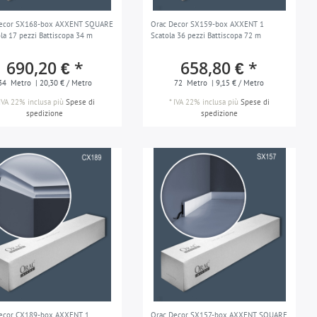
Decor SX168-box AXXENT SQUARE
Orac Decor SX159-box AXXENT 1
ola 17 pezzi Battiscopa 34 m
Scatola 36 pezzi Battiscopa 72 m
690,20 € *
658,80 € *
34
Metro
| 20,30 € / Metro
72
Metro
| 9,15 € / Metro
IVA 22% inclusa
più
Spese di
*
IVA 22% inclusa
più
Spese di
spedizione
spedizione
ecor CX189-box AXXENT 1
Orac Decor SX157-box AXXENT SQUARE