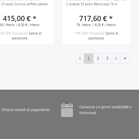
 25 pezzi Cornice soffitto parete
1 Scatola 39 pezzi Battiscopa 78 m
415,00 € *
717,60 € *
50
Metro
| 8,30 € / Metro
78
Metro
| 9,20 € / Metro
IVA 22% inclusa
più
Spese di
*
IVA 22% inclusa
più
Spese di
spedizione
spedizione
1
2
3
Garanzia 14 giorni soddisfatti o
Diversi metodi di pagamento
rimborsati