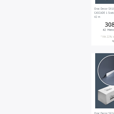
Orac Decor SX1
CASCADE 1 Scato
42 m
308
42
Metr
*
IVA 22% i
s
Orac Decor SX