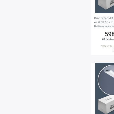
Orac Decor SX1
AXXENT CONTOUR
Battiscopa preve
598
40
Metro
*
IVA 22% i
s