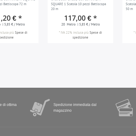
zi Battiscopa 72 m
SQUARE 1 Scatola 10 pezzi Battiscopa
Scatola
20 m
50 m
,20 € *
117,00 € *
o
| 5,85 € / Metro
20
Metro
| 5,85 € / Metro
nclusa
più
Spese di
*
IVA 22% inclusa
più
Spese di
*
pedizione
spedizione
 e di ottima
Spedizione immediata dal
magazzino