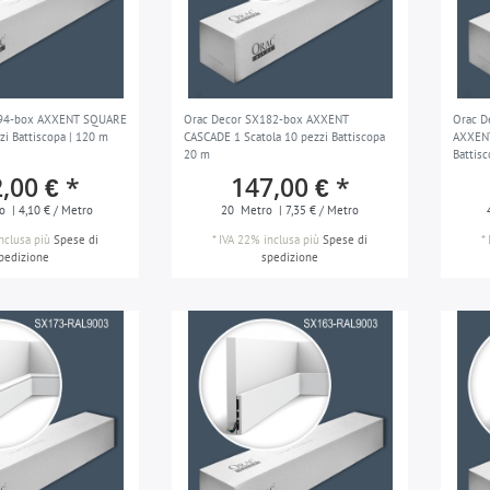
194-box AXXENT SQUARE
Orac Decor SX182-box AXXENT
Orac D
zi Battiscopa | 120 m
CASCADE 1 Scatola 10 pezzi Battiscopa
AXXENT
20 m
Battis
,00 € *
147,00 € *
o
| 4,10 € / Metro
20
Metro
| 7,35 € / Metro
nclusa
più
Spese di
*
IVA 22% inclusa
più
Spese di
*
pedizione
spedizione