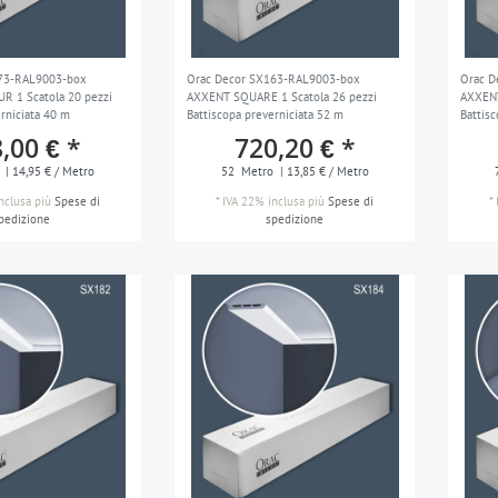
73-RAL9003-box
Orac Decor SX163-RAL9003-box
Orac D
 1 Scatola 20 pezzi
AXXENT SQUARE 1 Scatola 26 pezzi
AXXENT
rniciata 40 m
Battiscopa preverniciata 52 m
Battis
,00 € *
720,20 € *
| 14,95 € / Metro
52
Metro
| 13,85 € / Metro
nclusa
più
Spese di
*
IVA 22% inclusa
più
Spese di
*
pedizione
spedizione