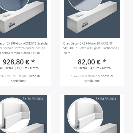
ecor CX199-box AXXENT1 Scatola
Orac Decor SX194-box-10 AXXENT
i Cornice soffitto parete design
SQUARE 1 Scatola 10 pezzi Battiscopa |
co senza tempo bianco | 48 m
20 m
928,80 € *
82,00 € *
48
Metro
| 19,35 € / Metro
20
Metro
| 4,10 € / Metro
IVA 22% inclusa
più
Spese di
*
IVA 22% inclusa
più
Spese di
spedizione
spedizione