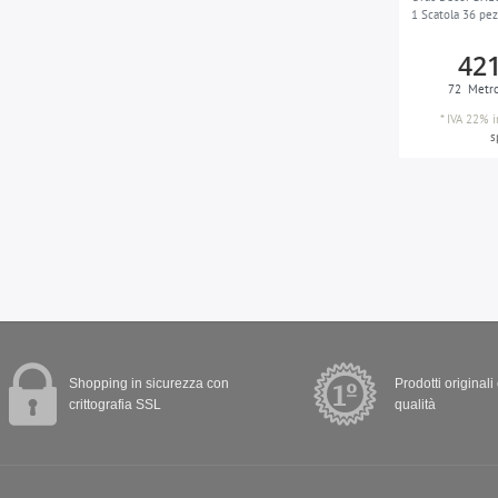
1 Scatola 36 pez
421
72
Metr
*
IVA 22% i
s
Shopping in sicurezza con
Prodotti originali
crittografia SSL
qualità