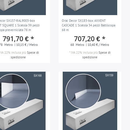
ecor SX157-RAL9003-box
Orac Decor SX183-box AXXENT
 SQUARE 1 Scatola 39 pezzi
CASCADE 1 Scatola 34 pezzi Battiscopa
copa preverniciata 78 m
68 m
791,70 € *
707,20 € *
78
Metro
| 10,15 € / Metro
68
Metro
| 10,40 € / Metro
IVA 22% inclusa
più
Spese di
*
IVA 22% inclusa
più
Spese di
spedizione
spedizione