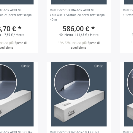
82-box AXXENT
Orac Decor SX184-box AXXENT
Orac 
la 21 pezzi Battiscopa
CASCADE 1 Scatola 20 pezzi Battiscopa
1 Scat
40 m
,70 € *
586,00 € *
o
| 7,35 € / Metro
40
Metro
| 14,65 € / Metro
nclusa
più
Spese di
*
IVA 22% inclusa
più
Spese di
*
pedizione
spedizione
162-box AXXENT SQUARE
Orac Decor SX162-box-10 AXXENT
Orac D