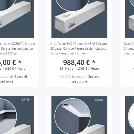
01-box AXXENT1 Scatola
Orac Decor PX202-box AXXENT1 Scatola
Orac D
 Parete design classico
28 pezzi Cornice Parete design classico
24 pezz
nco | 160 m
senza tempo bianco | 56 m
classi
,00 € *
988,40 € *
o
| 6,10 € / Metro
56
Metro
| 17,65 € / Metro
nclusa
più
Spese di
*
IVA 22% inclusa
più
Spese di
*
pedizione
spedizione