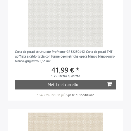
Carta da parati strutturate Profhome GR322501-DI Carta da parati TNT
goffrata a caldo liscia con forme geometriche opaca bianco bianco-puro
bianco-grigiastro 5,33 m2
41,99 € *
5.33
Metro quadrato
Metti nel carrello
*
IVA 22% inclusa
più
Spese di spedizione