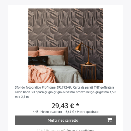
Sfondo fotografico Profhome 391792-GU Carta da parati TNT goffrata a
caldo liscia 3D opaca grigio grigio-olivastro bronzo beige-grigiastro 1,59
m x 2,8 m
29,43 € *
4.45
Metro quadrato
| 6,61 € / Metro quadrato
Metti nel carrello
*
IVA 22% inclusa
più
Spese di spedizione