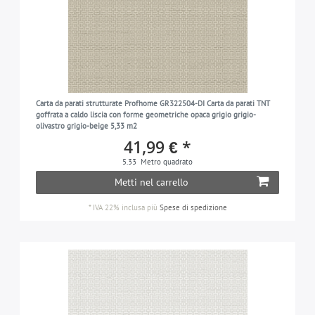
Carta da parati strutturate Profhome GR322504-DI Carta da parati TNT
goffrata a caldo liscia con forme geometriche opaca grigio grigio-
olivastro grigio-beige 5,33 m2
41,99 € *
5.33
Metro quadrato
Metti nel carrello
*
IVA 22% inclusa
più
Spese di spedizione