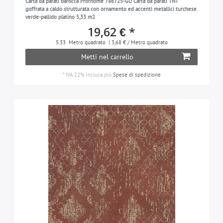
Carta da parati barocca Profhome 786725-GU Carta da parati TNT
goffrata a caldo strutturata con ornamento ed accenti metallici turchese
verde-pallido platino 5,33 m2
19,62 € *
5.33
Metro quadrato
| 3,68 € / Metro quadrato
Metti nel carrello
*
IVA 22% inclusa
più
Spese di spedizione