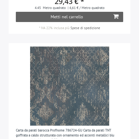
29,43 € *
4.45
Metro quadrato
| 6,61 € / Metro quadrato
Metti nel carrello
*
IVA 22% inclusa
più
Spese di spedizione
Carta da parati barocca Profhome 786724-GU Carta da parati TNT
goffrata a caldo strutturata con ornamento ed accenti metallici blu