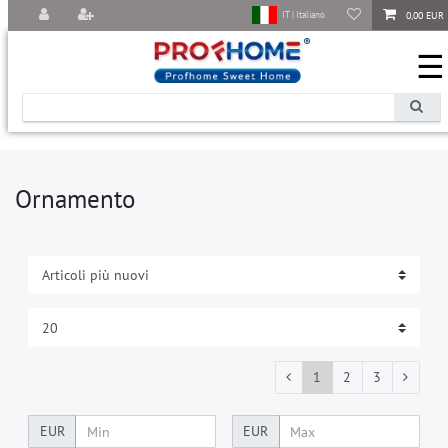
0,00 EUR
IT | Italiano
☰
Ornamento
1
2
3
EUR
EUR