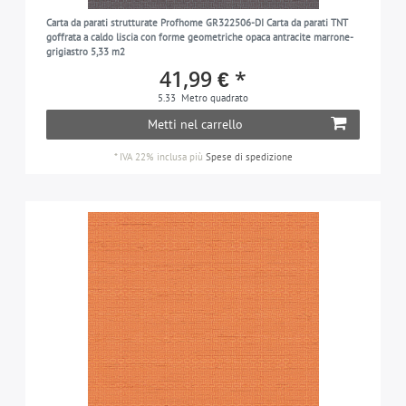
verde-oliva
2
Carta da parati strutturate Profhome GR322506-DI Carta da parati TNT
goffrata a caldo liscia con forme geometriche opaca antracite marrone-
arancio-pastello
10
grigiastro 5,33 m2
41,99 € *
turchese-pastello
5
5.33
Metro quadrato
beige-perlato
3
Metti nel carrello
bianco-perla
5
*
IVA 22% inclusa
più
Spese di spedizione
petrolio
4
platino
7
rosa
5
marrone-rossiccio
3
giallo-zafferano
3
nero
16
grigio-nerastro
3
grigio-seta
4