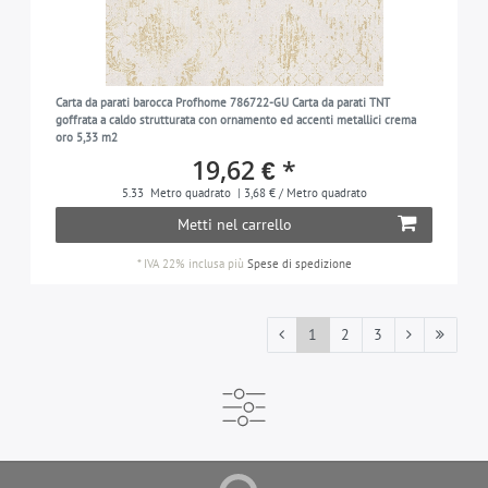
Carta da parati barocca Profhome 786722-GU Carta da parati TNT
goffrata a caldo strutturata con ornamento ed accenti metallici crema
oro 5,33 m2
19,62 € *
5.33
Metro quadrato
| 3,68 € / Metro quadrato
Metti nel carrello
*
IVA 22% inclusa
più
Spese di spedizione
1
2
3