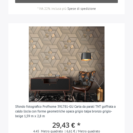
*
IVA 22% inclusa
più
Spese di spedizione
Sfondo fotografico Profhome 391781-GU Carta da parati TNT goffrata a
caldo liscia con forme geometriche opaca grigio talpa bronzo grigio-
beige 1,59 m x 2,8 m
29,43 € *
4.45
Metro quadrato
| 6,61 € / Metro quadrato