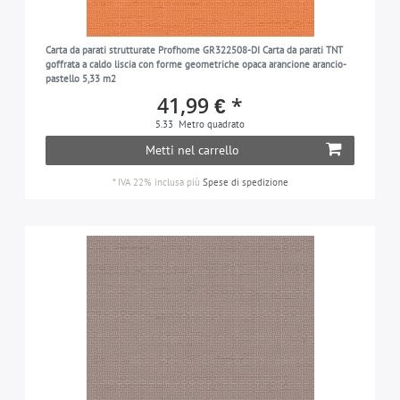
argento
23
grigio-argento
3
Carta da parati strutturate Profhome GR322508-DI Carta da parati TNT
goffrata a caldo liscia con forme geometriche opaca arancione arancio-
talpa
4
pastello 5,33 m2
41,99 € *
blu-turchese
6
5.33
Metro quadrato
viola
3
Metti nel carrello
bianco
26
*
IVA 22% inclusa
più
Spese di spedizione