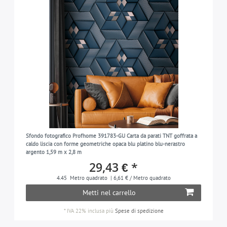
Sfondo fotografico Profhome 391783-GU Carta da parati TNT goffrata a
caldo liscia con forme geometriche opaca blu platino blu-nerastro
argento 1,59 m x 2,8 m
29,43 € *
4.45
Metro quadrato
| 6,61 € / Metro quadrato
Metti nel carrello
*
IVA 22% inclusa
più
Spese di spedizione