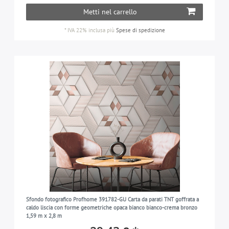
Metti nel carrello
*
IVA 22% inclusa
più
Spese di spedizione
Sfondo fotografico Profhome 391782-GU Carta da parati TNT goffrata a
caldo liscia con forme geometriche opaca bianco bianco-crema bronzo
1,59 m x 2,8 m