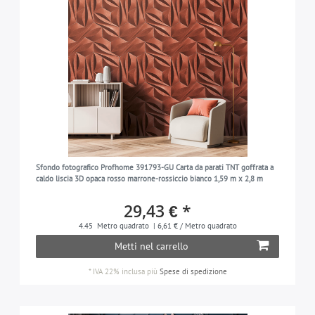
Sfondo fotografico Profhome 391793-GU Carta da parati TNT goffrata a
caldo liscia 3D opaca rosso marrone-rossiccio bianco 1,59 m x 2,8 m
29,43 € *
4.45
Metro quadrato
| 6,61 € / Metro quadrato
Metti nel carrello
*
IVA 22% inclusa
più
Spese di spedizione