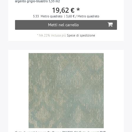
argento grigio-bluastro 5,33 m2
19,62 € *
5.33
Metro quadrato
| 3,68 € / Metro quadrato
Metti nel carrello
*
IVA 22% inclusa
più
Spese di spedizione