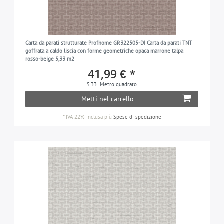
Carta da parati strutturate Profhome GR322505-DI Carta da parati TNT
goffrata a caldo liscia con forme geometriche opaca marrone talpa
rosso-beige 5,33 m2
41,99 € *
5.33
Metro quadrato
Metti nel carrello
*
IVA 22% inclusa
più
Spese di spedizione