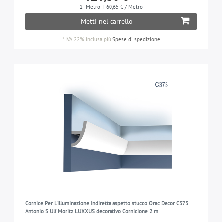
ALTEZZA
2
Metro
| 60,65 € / Metro
7-11 cm
1
Metti nel carrello
7-11 cm
3
FINITURA DELLA SUPERFICIE
11-21 cm
1
11-21 cm
3
*
IVA 22% inclusa
più
Spese di spedizione
premesticato
7
MODELLO
> 30 cm
1
flessibile
1
ADATTO PER
non flessibile
6
aree interne e esterne
7
CARATTERISTICHE SPECIALI
Adatto per l'illuminazione indiretta
4
utilizzabile come cornice da tende
1
Cornice Per L'illuminazione Indiretta aspetto stucco Orac Decor C373
Antonio S Ulf Moritz LUXXUS decorativo Cornicione 2 m