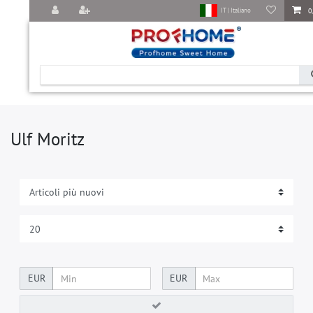
0
IT | Italiano
Ulf Moritz
EUR
EUR