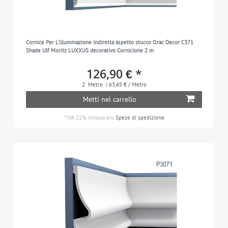
Cornice Per L'illuminazione Indiretta aspetto stucco Orac Decor C371
Shade Ulf Moritz LUXXUS decorativo Cornicione 2 m
126,90 € *
2
Metro
| 63,45 € / Metro
Metti nel carrello
*
IVA 22% inclusa
più
Spese di spedizione