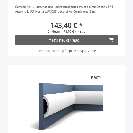
Cornice Per L'illuminazione Indiretta aspetto stucco Orac Decor C374
Antonio L Ulf Moritz LUXXUS decorativo Cornicione 2 m
143,40 € *
2
Metro
| 71,70 € / Metro
Metti nel carrello
*
IVA 22% inclusa
più
Spese di spedizione