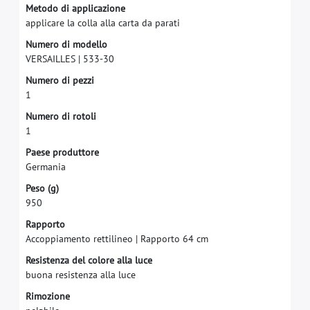
M
e
t
o
d
o
d
i
a
p
p
l
i
c
a
z
i
o
n
e
a
p
p
l
i
c
a
r
e
l
a
c
o
l
l
a
a
l
l
a
c
a
r
t
a
d
a
p
a
r
a
t
i
N
u
m
e
r
o
d
i
m
o
d
e
l
l
o
V
E
R
S
A
I
L
L
E
S
|
5
3
3
-
3
0
N
u
m
e
r
o
d
i
p
e
z
z
i
1
N
u
m
e
r
o
d
i
r
o
t
o
l
i
1
P
a
e
s
e
p
r
o
d
u
t
t
o
r
e
G
e
r
m
a
n
i
a
P
e
s
o
(
g
)
9
5
0
R
a
p
p
o
r
t
o
A
c
c
o
p
p
i
a
m
e
n
t
o
r
e
t
t
i
l
i
n
e
o
|
R
a
p
p
o
r
t
o
6
4
c
m
R
e
s
i
s
t
e
n
z
a
d
e
l
c
o
l
o
r
e
a
l
l
a
l
u
c
e
b
u
o
n
a
r
e
s
i
s
t
e
n
z
a
a
l
l
a
l
u
c
e
R
i
m
o
z
i
o
n
e