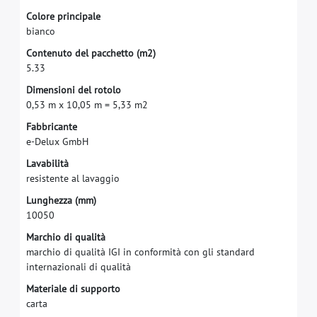
C
o
l
o
r
e
p
r
i
n
c
i
p
a
l
e
b
i
a
n
c
o
C
o
n
t
e
n
u
t
o
d
e
l
p
a
c
c
h
e
t
t
o
(
m
2
)
5
.
3
3
D
i
m
e
n
s
i
o
n
i
d
e
l
r
o
t
o
l
o
0
,
5
3
m
x
1
0
,
0
5
m
=
5
,
3
3
m
2
F
a
b
b
r
i
c
a
n
t
e
e
-
D
e
l
u
x
G
m
b
H
L
a
v
a
b
i
l
i
t
à
r
e
s
i
s
t
e
n
t
e
a
l
l
a
v
a
g
g
i
o
L
u
n
g
h
e
z
z
a
(
m
m
)
1
0
0
5
0
M
a
r
c
h
i
o
d
i
q
u
a
l
i
t
à
m
a
r
c
h
i
o
d
i
q
u
a
l
i
t
à
I
G
I
i
n
c
o
n
f
o
r
m
i
t
à
c
o
n
g
l
i
s
t
a
n
d
a
r
d
i
n
t
e
r
n
a
z
i
o
n
a
l
i
d
i
q
u
a
l
i
t
à
M
a
t
e
r
i
a
l
e
d
i
s
u
p
p
o
r
t
o
c
a
r
t
a