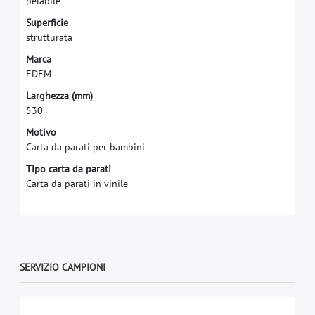
p
e
l
a
b
i
l
e
S
u
p
e
r
f
c
i
e
s
t
r
u
t
t
u
r
a
t
a
M
a
r
c
a
E
D
E
M
L
a
r
g
h
e
z
z
a
(
m
m
)
5
3
0
Motivo
Carta da parati per bambini
Tipo carta da parati
Carta da parati in vinile
SERVIZIO CAMPIONI