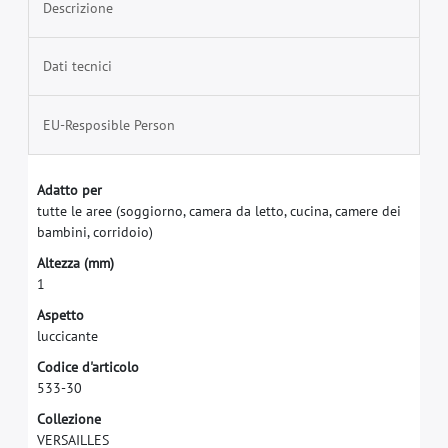
Descrizione
Dati tecnici
EU-Resposible Person
A
d
a
t
t
o
p
e
r
t
u
t
t
e
l
e
a
r
e
e
(
s
o
g
g
i
o
r
n
o
,
c
a
m
e
r
a
d
a
l
e
t
t
o
,
c
u
c
i
n
a
,
c
a
m
e
r
e
d
e
i
b
a
m
b
i
n
i
,
c
o
r
r
i
d
o
i
o
)
A
l
t
e
z
z
a
(
m
m
)
1
A
s
p
e
t
t
o
l
u
c
c
i
c
a
n
t
e
C
o
d
i
c
e
d
'
a
r
t
i
c
o
l
o
5
3
3
-
3
0
C
o
l
l
e
z
i
o
n
e
V
E
R
S
A
I
L
L
E
S