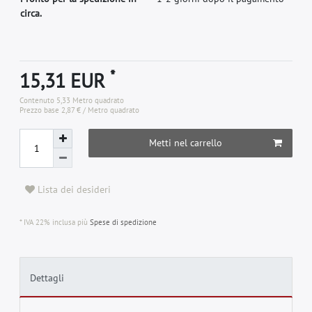
circa.
*
15,31 EUR
Contenuto
5,33
Metro quadrato
Prezzo base
2,87 € / Metro quadrato
Metti nel carrello
Lista dei desideri
* IVA 22% inclusa più
Spese di spedizione
Dettagli