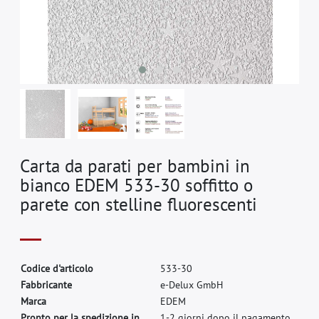
Carta da parati per bambini in
bianco EDEM 533-30 soffitto o
parete con stelline fluorescenti
C
o
d
i
c
e
d
'
a
r
t
i
c
o
l
o
5
3
3
-
3
0
F
a
b
b
r
i
c
a
n
t
e
e
-
D
e
l
u
x
G
m
b
H
M
a
r
c
a
E
D
E
M
Pronto per la spedizione in
1-2 giorni dopo il pagamento