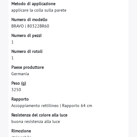
M
e
t
o
d
o
d
i
a
p
p
l
i
c
a
z
i
o
n
e
a
p
p
l
i
c
a
r
e
l
a
c
o
l
l
a
s
u
l
l
a
p
a
r
e
t
e
N
u
m
e
r
o
d
i
m
o
d
e
l
l
o
B
R
A
V
O
|
8
0
3
2
2
B
R
6
0
N
u
m
e
r
o
d
i
p
e
z
z
i
1
N
u
m
e
r
o
d
i
r
o
t
o
l
i
1
P
a
e
s
e
p
r
o
d
u
t
t
o
r
e
G
e
r
m
a
n
i
a
P
e
s
o
(
g
)
3
2
5
0
R
a
p
p
o
r
t
o
A
c
c
o
p
p
i
a
m
e
n
t
o
r
e
t
t
i
l
i
n
e
o
|
R
a
p
p
o
r
t
o
6
4
c
m
R
e
s
i
s
t
e
n
z
a
d
e
l
c
o
l
o
r
e
a
l
l
a
l
u
c
e
b
u
o
n
a
r
e
s
i
s
t
e
n
z
a
a
l
l
a
l
u
c
e
R
i
m
o
z
i
o
n
e