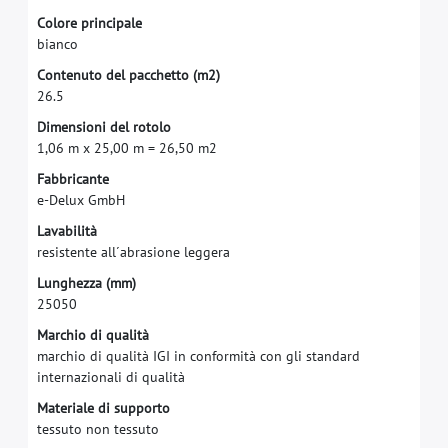
C
o
l
o
r
e
p
r
i
n
c
i
p
a
l
e
b
i
a
n
c
o
C
o
n
t
e
n
u
t
o
d
e
l
p
a
c
c
h
e
t
t
o
(
m
2
)
2
6
.
5
D
i
m
e
n
s
i
o
n
i
d
e
l
r
o
t
o
l
o
1
,
0
6
m
x
2
5
,
0
0
m
=
2
6
,
5
0
m
2
F
a
b
b
r
i
c
a
n
t
e
e
-
D
e
l
u
x
G
m
b
H
L
a
v
a
b
i
l
i
t
à
r
e
s
i
s
t
e
n
t
e
a
l
l
´
a
b
r
a
s
i
o
n
e
l
e
g
g
e
r
a
L
u
n
g
h
e
z
z
a
(
m
m
)
2
5
0
5
0
M
a
r
c
h
i
o
d
i
q
u
a
l
i
t
à
m
a
r
c
h
i
o
d
i
q
u
a
l
i
t
à
I
G
I
i
n
c
o
n
f
o
r
m
i
t
à
c
o
n
g
l
i
s
t
a
n
d
a
r
d
i
n
t
e
r
n
a
z
i
o
n
a
l
i
d
i
q
u
a
l
i
t
à
M
a
t
e
r
i
a
l
e
d
i
s
u
p
p
o
r
t
o
t
e
s
s
u
t
o
n
o
n
t
e
s
s
u
t
o