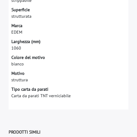
s
t
r
i
p
p
a
b
i
l
e
S
u
p
e
r
f
c
i
e
s
t
r
u
t
t
u
r
a
t
a
M
a
r
c
a
E
D
E
M
L
a
r
g
h
e
z
z
a
(
m
m
)
1
0
6
0
Colore del motivo
bianco
Motivo
struttura
Tipo carta da parati
Carta da parati TNT verniciabile
PRODOTTI SIMILI