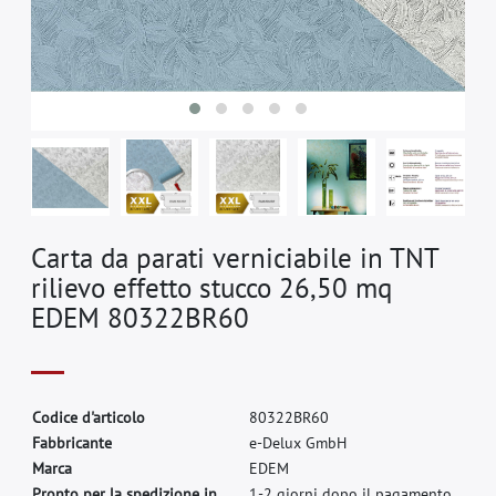
Carta da parati verniciabile in TNT
rilievo effetto stucco 26,50 mq
EDEM 80322BR60
C
o
d
i
c
e
d
'
a
r
t
i
c
o
l
o
8
0
3
2
2
B
R
6
0
F
a
b
b
r
i
c
a
n
t
e
e
-
D
e
l
u
x
G
m
b
H
M
a
r
c
a
E
D
E
M
Pronto per la spedizione in
1-2 giorni dopo il pagamento