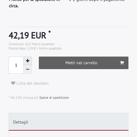
circa.
*
42,19 EUR
Contenuto
26,5
Metro quadrato
Prezzo base
1,59 € / Metro quadrato
Metti nel carrello
Lista dei desideri
* IVA 22% inclusa più
Spese di spedizione
Dettagli