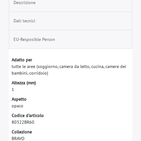
Descrizione
Dati tecnici
EU-Resposible Person
A
d
a
t
t
o
p
e
r
t
u
t
t
e
l
e
a
r
e
e
(
s
o
g
g
i
o
r
n
o
,
c
a
m
e
r
a
d
a
l
e
t
t
o
,
c
u
c
i
n
a
,
c
a
m
e
r
e
d
e
i
b
a
m
b
i
n
i
,
c
o
r
r
i
d
o
i
o
)
A
l
t
e
z
z
a
(
m
m
)
1
A
s
p
e
t
t
o
o
p
a
c
o
C
o
d
i
c
e
d
'
a
r
t
i
c
o
l
o
8
0
3
2
2
B
R
6
0
C
o
l
l
e
z
i
o
n
e
B
R
A
V
O