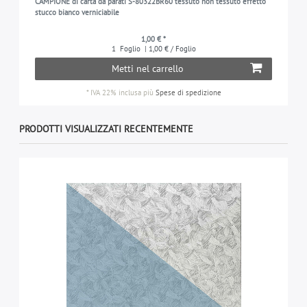
CAMPIONE di carta da parati S-80322BR60 tessuto non tessuto effetto
stucco bianco verniciabile
1,00 € *
1
Foglio
| 1,00 € / Foglio
Metti nel carrello
*
IVA 22% inclusa
più
Spese di spedizione
PRODOTTI VISUALIZZATI RECENTEMENTE