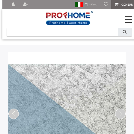
0,00 EUR
IT | Italiano
☰