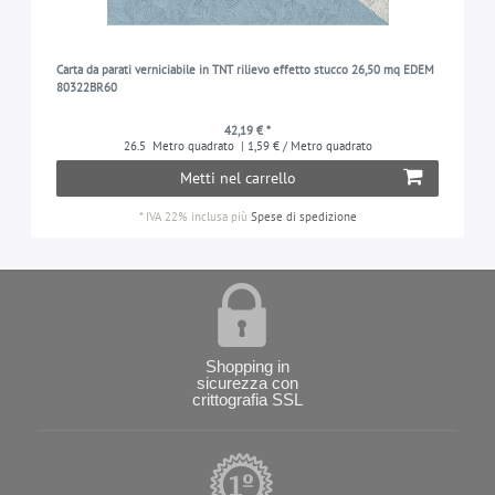
Carta da parati verniciabile in TNT rilievo effetto stucco 26,50 mq EDEM
80322BR60
42,19 € *
26.5
Metro quadrato
| 1,59 € / Metro quadrato
Metti nel carrello
*
IVA 22% inclusa
più
Spese di spedizione
Shopping in
sicurezza con
crittografia SSL