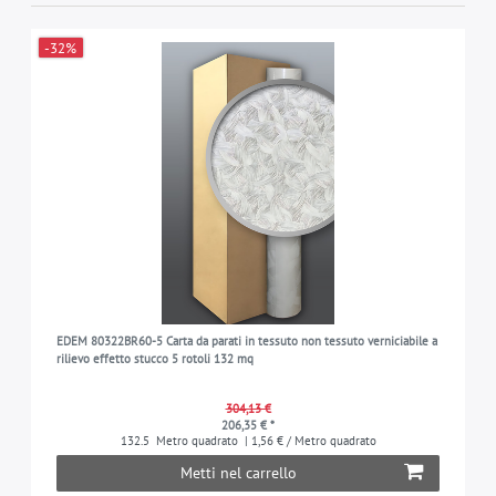
-32%
EDEM 80322BR60-5 Carta da parati in tessuto non tessuto verniciabile a
rilievo effetto stucco 5 rotoli 132 mq
304,13 €
206,35 € *
132.5
Metro quadrato
| 1,56 € / Metro quadrato
Metti nel carrello