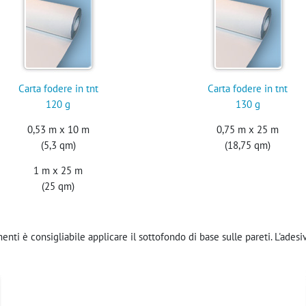
Carta fodere in tnt
Carta fodere in tnt
120 g
130 g
0,53 m x 10 m
0,75 m x 25 m
(5,3 qm)
(18,75 qm)
1 m x 25 m
(25 qm)
enti è consigliabile applicare il sottofondo di base sulle pareti. L'adesi