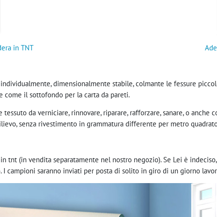
era in TNT
Ades
le individualmente, dimensionalmente stabile, colmante le fessure picc
he come il sottofondo per la carta da pareti.
tessuto da verniciare, rinnovare, riparare, rafforzare, sanare, o anche
rilievo, senza rivestimento in grammatura differente per metro quadrato
 in tnt (in vendita separatamente nel nostro negozio). Se Lei è indecis
). I campioni saranno inviati per posta di solito in giro di un giorno lavor