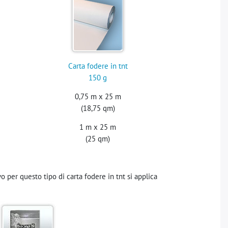
Carta fodere in tnt
150 g
0,75 m x 25 m
(18,75 qm)
1 m x 25 m
(25 qm)
vo per questo tipo di carta fodere in tnt si applica