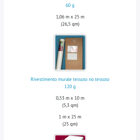
60 g
1,06 m x 25 m
(26,5 qm)
Rivestimento murale tessuto no tessuto
120 g
0,53 m x 10 m
(5,3 qm)
1 m x 25 m
(25 qm)