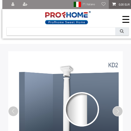
0,00 EUR
IT | Italiano
☰