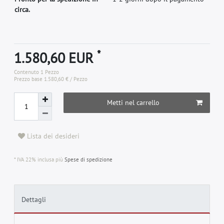
circa.
*
1.580,60 EUR
Contenuto
1
Pezzo
Prezzo base
1.580,60 € / Pezzo
Metti nel carrello
Lista dei desideri
* IVA 22% inclusa più
Spese di spedizione
Dettagli