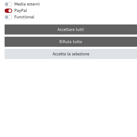
CONTATO
Media esterni
PayPal
Serve aiuto? Ci contatti per telefono al:
Functional
+49 (0) 2104 833 11 22
Accettare tutti
dal lunedì al venerdì dalle
10:00 alle 16:00 (MEZ)
Rifiuta tutto
E-mail: info@profhome.it
Accetta la selezione
MODALITÀ DI PAGAMENTO
SOCIAL MEDIA
© Copyright 2026 | e-Delux GmbH