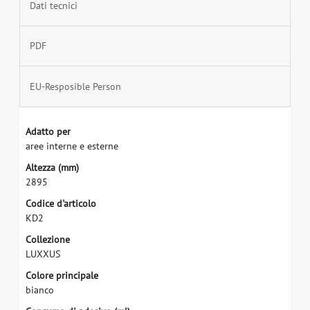
Dati tecnici
PDF
EU-Resposible Person
A
d
a
t
t
o
p
e
r
a
r
e
e
i
n
t
e
r
n
e
e
e
s
t
e
r
n
e
A
l
t
e
z
z
a
(
m
m
)
2
8
9
5
C
o
d
i
c
e
d
'
a
r
t
i
c
o
l
o
K
D
2
C
o
l
l
e
z
i
o
n
e
L
U
X
X
U
S
C
o
l
o
r
e
p
r
i
n
c
i
p
a
l
e
b
i
a
n
c
o