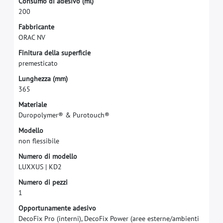
C
o
n
s
u
m
o
d
i
a
d
e
s
i
v
o
(
m
l
)
2
0
0
F
a
b
b
r
i
c
a
n
t
e
O
R
A
C
N
V
F
i
n
i
t
u
r
a
d
e
l
l
a
s
u
p
e
r
f
c
i
e
p
r
e
m
e
s
t
i
c
a
t
o
L
u
n
g
h
e
z
z
a
(
m
m
)
3
6
5
M
a
t
e
r
i
a
l
e
D
u
r
o
p
o
l
y
m
e
r
®
&
P
u
r
o
t
o
u
c
h
®
M
o
d
e
l
l
o
n
o
n
f
e
s
s
i
b
i
l
e
N
u
m
e
r
o
d
i
m
o
d
e
l
l
o
L
U
X
X
U
S
|
K
D
2
N
u
m
e
r
o
d
i
p
e
z
z
i
1
O
p
p
o
r
t
u
n
a
m
e
n
t
e
a
d
e
s
i
v
o
D
e
c
o
F
i
x
P
r
o
(
i
n
t
e
r
n
i
)
,
D
e
c
o
F
i
x
P
o
w
e
r
(
a
r
e
e
e
s
t
e
r
n
e
/
a
m
b
i
e
n
t
i