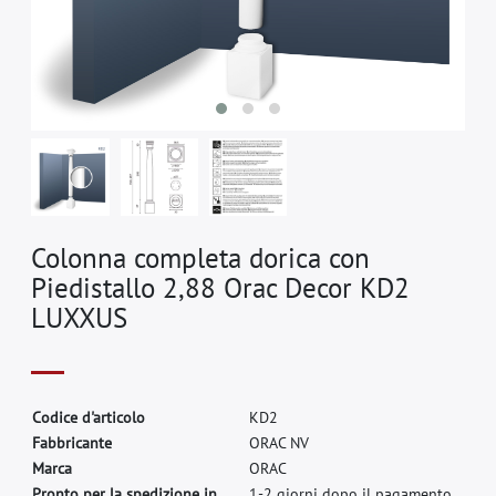
Colonna completa dorica con
Piedistallo 2,88 Orac Decor KD2
LUXXUS
C
o
d
i
c
e
d
'
a
r
t
i
c
o
l
o
K
D
2
F
a
b
b
r
i
c
a
n
t
e
O
R
A
C
N
V
M
a
r
c
a
O
R
A
C
Pronto per la spedizione in
1-2 giorni dopo il pagamento