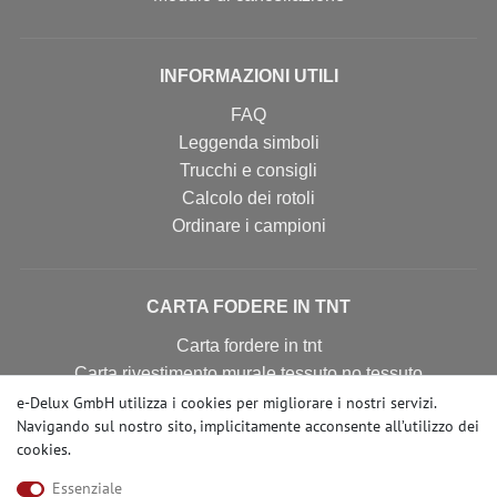
INFORMAZIONI UTILI
FAQ
Leggenda simboli
Trucchi e consigli
Calcolo dei rotoli
Ordinare i campioni
CARTA FODERE IN TNT
Carta fordere in tnt
Carta rivestimento murale tessuto no tessuto
Carta da parati tnt
e-Delux GmbH utilizza i cookies per migliorare i nostri servizi.
Navigando sul nostro sito, implicitamente acconsente
all’utilizzo dei
Carta fodere
cookies
.
Essenziale