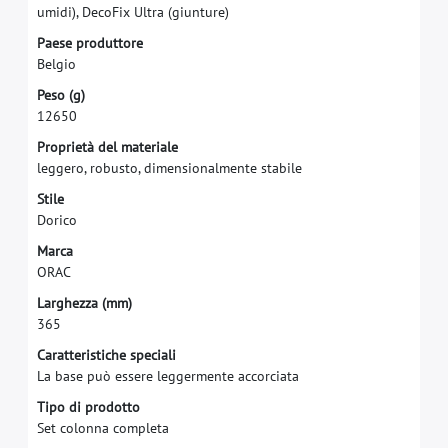
u
m
i
d
i
)
,
D
e
c
o
F
i
x
U
l
t
r
a
(
g
i
u
n
t
u
r
e
)
P
a
e
s
e
p
r
o
d
u
t
t
o
r
e
B
e
l
g
i
o
P
e
s
o
(
g
)
1
2
6
5
0
P
r
o
p
r
i
e
t
à
d
e
l
m
a
t
e
r
i
a
l
e
l
e
g
g
e
r
o
,
r
o
b
u
s
t
o
,
d
i
m
e
n
s
i
o
n
a
l
m
e
n
t
e
s
t
a
b
i
l
e
S
t
i
l
e
D
o
r
i
c
o
M
a
r
c
a
O
R
A
C
L
a
r
g
h
e
z
z
a
(
m
m
)
3
6
5
Caratteristiche speciali
La base può essere leggermente accorciata
Tipo di prodotto
Set colonna completa