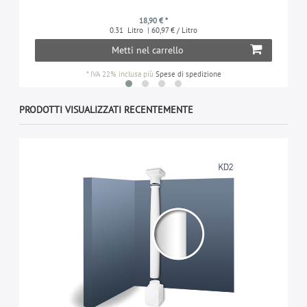
18,90 € *
0.31
Litro
| 60,97 € / Litro
Metti nel carrello
*
IVA 22% inclusa
più
Spese di spedizione
PRODOTTI VISUALIZZATI RECENTEMENTE