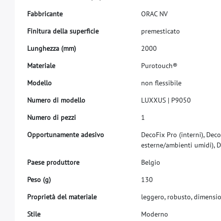
F
a
b
b
r
i
c
a
n
t
e
O
R
A
C
N
V
F
i
n
i
t
u
r
a
d
e
l
l
a
s
u
p
e
r
f
c
i
e
p
r
e
m
e
s
t
i
c
a
t
o
L
u
n
g
h
e
z
z
a
(
m
m
)
2
0
0
0
M
a
t
e
r
i
a
l
e
P
u
r
o
t
o
u
c
h
®
M
o
d
e
l
l
o
n
o
n
f
e
s
s
i
b
i
l
e
N
u
m
e
r
o
d
i
m
o
d
e
l
l
o
L
U
X
X
U
S
|
P
9
0
5
0
N
u
m
e
r
o
d
i
p
e
z
z
i
1
O
p
p
o
r
t
u
n
a
m
e
n
t
e
a
d
e
s
i
v
o
D
e
c
o
F
i
x
P
r
o
(
i
n
t
e
r
n
i
)
,
D
e
c
o
e
s
t
e
r
n
e
/
a
m
b
i
e
n
t
i
u
m
i
d
i
)
,
D
P
a
e
s
e
p
r
o
d
u
t
t
o
r
e
B
e
l
g
i
o
P
e
s
o
(
g
)
1
3
0
P
r
o
p
r
i
e
t
à
d
e
l
m
a
t
e
r
i
a
l
e
l
e
g
g
e
r
o
,
r
o
b
u
s
t
o
,
d
i
m
e
n
s
i
S
t
i
l
e
M
o
d
e
r
n
o