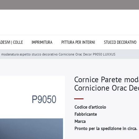
ADESIVI | COLLE
IMPRIMITURA
PITTURA PER INTERNI
STUCCO DECORATIVO
e modanatura aspetto stucco decorativo Cornicione Orac Decor P9050 LUXXUS
Cornice Parete mod
Cornicione Orac D
C
o
d
i
c
e
d
'
a
r
t
i
c
o
l
o
F
a
b
b
r
i
c
a
n
t
e
M
a
r
c
a
Pronto per la spedizione in circa.