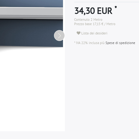
*
34,30 EUR
Contenuto
2
Metro
Prezzo base
17,15 € / Metro
Lista dei desideri
* IVA 22% inclusa più
Spese di spedizione