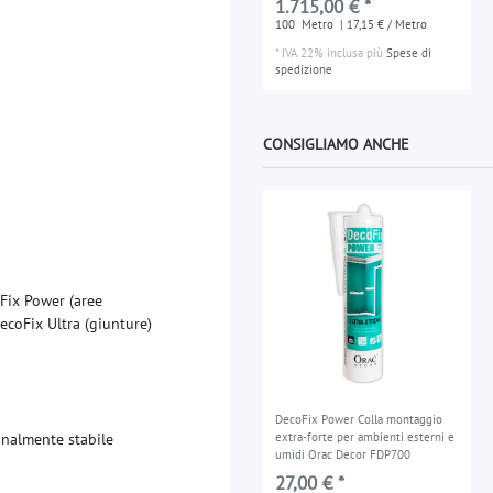
1.715,00 € *
100
Metro
| 17,15 € / Metro
*
IVA 22% inclusa
più
Spese di
spedizione
CONSIGLIAMO ANCHE
F
i
x
P
o
w
e
r
(
a
r
e
e
e
c
o
F
i
x
U
l
t
r
a
(
g
i
u
n
t
u
r
e
)
DecoFix Power Colla montaggio
o
n
a
l
m
e
n
t
e
s
t
a
b
i
l
e
extra-forte per ambienti esterni e
umidi Orac Decor FDP700
27,00 € *