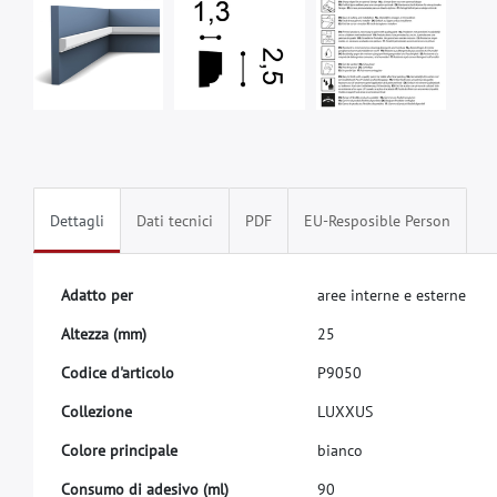
Dettagli
Dati tecnici
PDF
EU-Resposible Person
A
d
a
t
t
o
p
e
r
a
r
e
e
i
n
t
e
r
n
e
e
e
s
t
e
r
n
e
A
l
t
e
z
z
a
(
m
m
)
2
5
C
o
d
i
c
e
d
'
a
r
t
i
c
o
l
o
P
9
0
5
0
C
o
l
l
e
z
i
o
n
e
L
U
X
X
U
S
C
o
l
o
r
e
p
r
i
n
c
i
p
a
l
e
b
i
a
n
c
o
C
o
n
s
u
m
o
d
i
a
d
e
s
i
v
o
(
m
l
)
9
0