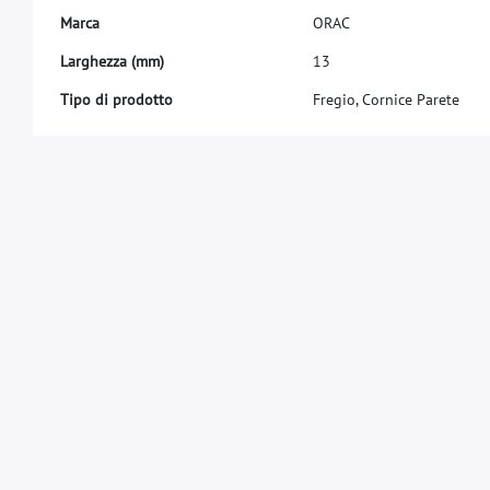
M
a
r
c
a
O
R
A
C
L
a
r
g
h
e
z
z
a
(
m
m
)
1
3
Tipo di prodotto
Fregio, Cornice Parete