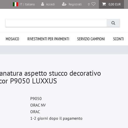
Accedi
Registrati
0
0,00 EUR
IT | Italiano
MOSAICO
RIVESTIMENTI PER PAVIMENTI
SERVIZIO CAMPIONI
SCONTI
anatura aspetto stucco decorativo
ecor P9050 LUXXUS
P
9
0
5
0
O
R
A
C
N
V
O
R
A
C
1-2 giorni dopo il pagamento