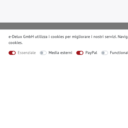
e-Delux GmbH utilizza i cookies per migliorare i nostri servizi. Nav
Shopping in sicurezza con
Prodotti originali
cookies
.
crittografia SSL
qualità
Essenziale
Media esterni
PayPal
Functiona
INFORMAZIONI
CONDIZIONI D
Aiuto
Imprint
Modalità di pagamento
Diritto di reces
Spese di spedizione
Protezione dei d
Contatto
Termini e Condi
Chi siamo
Modulo di canc
CONTATO
MODALITÀ DI