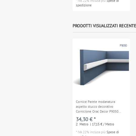
*
IVA 22% inclusa
più
Spese di
spedizione
PRODOTTI VISUALIZZATI RECEN
Cornice Parete modanatura
aspetto stucco decorativo
Cornicione Orac Decor P9050
LUXXUS
34,30 € *
2
Metro
| 17,15 € / Metro
*
IVA 22% inclusa
più
Spese di