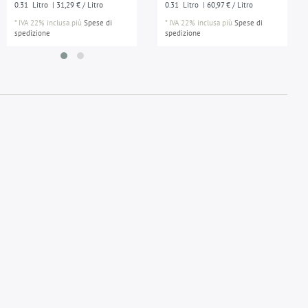
0.31
Litro
| 31,29 € / Litro
0.31
Litro
| 60,97 € / Litro
*
IVA 22% inclusa
più
Spese di
*
IVA 22% inclusa
più
Spese di
spedizione
spedizione