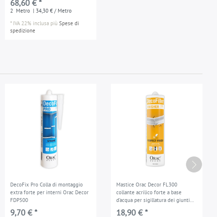
68,60 € *
2
Metro
| 34,30 € / Metro
*
IVA 22% inclusa
più
Spese di
spedizione
DecoFix Pro Colla di montaggio
Mastice Orac Decor FL300
extra forte per interni Orac Decor
collante acrilico forte a base
FDP500
d’acqua per sigillatura dei giunti
riempitivo di riparazione bianco
9,70 € *
18,90 € *
310 ml