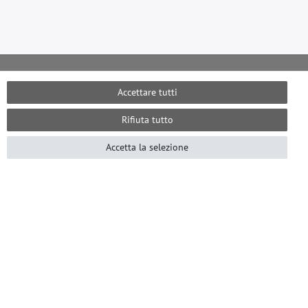
Accettare tutti
Garanzia 14 giorni soddisfatti o
Diversi metodi di pagamento
rimborsati
Rifiuta tutto
Accetta la selezione
CARTA FODERE IN TNT
Carta fordere in tnt
Carta rivestimento murale tessuto no tessuto
Carta da parati tnt
Carta fodere