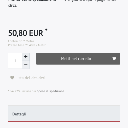
circa.
*
50,80 EUR
Contenuto
2
Metro
Prezzo base
25,40 € / Metro
Metti nel carrello
Lista dei desideri
* IVA 22% inclusa più
Spese di spedizione
Dettagli