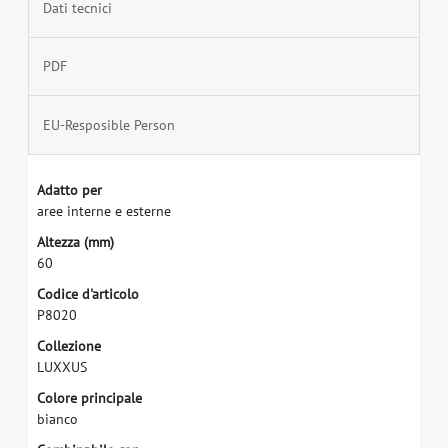
Dati tecnici
PDF
EU-Resposible Person
A
d
a
t
t
o
p
e
r
a
r
e
e
i
n
t
e
r
n
e
e
e
s
t
e
r
n
e
A
l
t
e
z
z
a
(
m
m
)
6
0
C
o
d
i
c
e
d
'
a
r
t
i
c
o
l
o
P
8
0
2
0
C
o
l
l
e
z
i
o
n
e
L
U
X
X
U
S
C
o
l
o
r
e
p
r
i
n
c
i
p
a
l
e
b
i
a
n
c
o