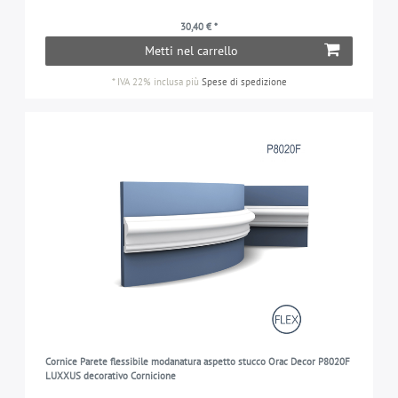
30,40 € *
Metti nel carrello
*
IVA 22% inclusa
più
Spese di spedizione
Cornice Parete flessibile modanatura aspetto stucco Orac Decor P8020F
LUXXUS decorativo Cornicione