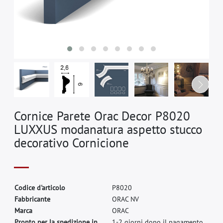
Cornice Parete Orac Decor P8020
LUXXUS modanatura aspetto stucco
decorativo Cornicione
C
o
d
i
c
e
d
'
a
r
t
i
c
o
l
o
P
8
0
2
0
F
a
b
b
r
i
c
a
n
t
e
O
R
A
C
N
V
M
a
r
c
a
O
R
A
C
Pronto per la spedizione in
1-2 giorni dopo il pagamento