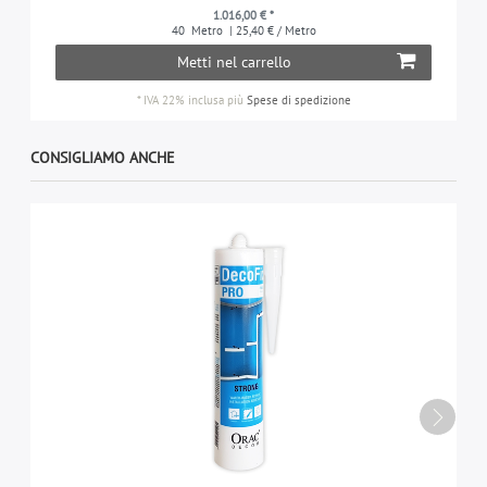
1.016,00 € *
40
Metro
| 25,40 € / Metro
Metti nel carrello
*
IVA 22% inclusa
più
Spese di spedizione
CONSIGLIAMO ANCHE