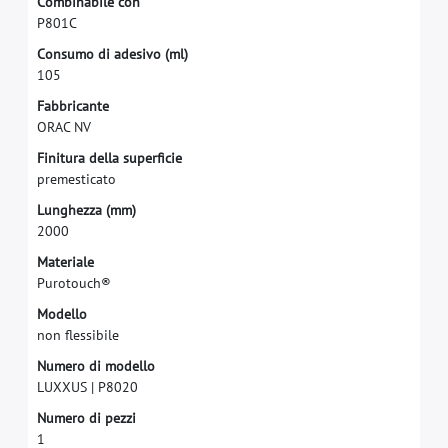
C
o
m
b
i
n
a
b
i
l
e
c
o
n
P
8
0
1
C
C
o
n
s
u
m
o
d
i
a
d
e
s
i
v
o
(
m
l
)
1
0
5
F
a
b
b
r
i
c
a
n
t
e
O
R
A
C
N
V
F
i
n
i
t
u
r
a
d
e
l
l
a
s
u
p
e
r
f
c
i
e
p
r
e
m
e
s
t
i
c
a
t
o
L
u
n
g
h
e
z
z
a
(
m
m
)
2
0
0
0
M
a
t
e
r
i
a
l
e
P
u
r
o
t
o
u
c
h
®
M
o
d
e
l
l
o
n
o
n
f
e
s
s
i
b
i
l
e
N
u
m
e
r
o
d
i
m
o
d
e
l
l
o
L
U
X
X
U
S
|
P
8
0
2
0
N
u
m
e
r
o
d
i
p
e
z
z
i
1