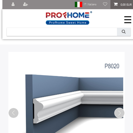
0,00 EUR
IT | Italiano
☰