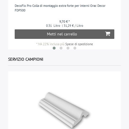
DecoFix Pro Colla di montaggio extra forte per interni Orac Decor
FDP500
9,70 € *
0.31
Litro
| 31,29 € / Litro
Metti nel carrello
*
IVA 22% inclusa
più
Spese di spedizione
SERVIZIO CAMPIONI