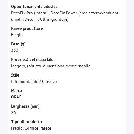
O
p
p
o
r
t
u
n
a
m
e
n
t
e
a
d
e
s
i
v
o
D
e
c
o
F
i
x
P
r
o
(
i
n
t
e
r
n
i
)
,
D
e
c
o
F
i
x
P
o
w
e
r
(
a
r
e
e
e
s
t
e
r
n
e
/
a
m
b
i
e
n
t
i
u
m
i
d
i
)
,
D
e
c
o
F
i
x
U
l
t
r
a
(
g
i
u
n
t
u
r
e
)
P
a
e
s
e
p
r
o
d
u
t
t
o
r
e
B
e
l
g
i
o
P
e
s
o
(
g
)
3
3
0
P
r
o
p
r
i
e
t
à
d
e
l
m
a
t
e
r
i
a
l
e
l
e
g
g
e
r
o
,
r
o
b
u
s
t
o
,
d
i
m
e
n
s
i
o
n
a
l
m
e
n
t
e
s
t
a
b
i
l
e
S
t
i
l
e
I
n
t
r
a
m
o
n
t
a
b
i
l
e
/
C
l
a
s
s
i
c
o
M
a
r
c
a
O
R
A
C
L
a
r
g
h
e
z
z
a
(
m
m
)
2
6
Tipo di prodotto
Fregio, Cornice Parete