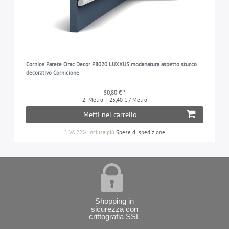
Cornice Parete Orac Decor P8020 LUXXUS modanatura aspetto stucco
decorativo Cornicione
50,80 € *
2
Metro
| 25,40 € / Metro
Metti nel carrello
*
IVA 22% inclusa
più
Spese di spedizione
Shopping in
sicurezza con
crittografia SSL