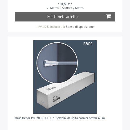
101,60 € *
2
Metro
| 50,80 € / Metro
Metti nel carrello
*
IVA 22% inclusa
più
Spese di spedizione
Orac Decor P8020 LUXXUS 1 Scatola 20 unità cornici profili 40 m