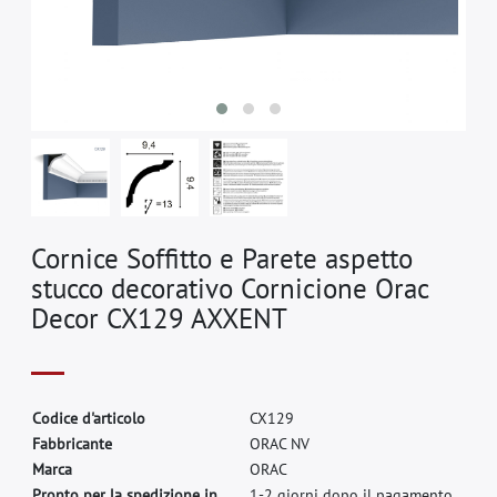
Cornice Soffitto e Parete aspetto
stucco decorativo Cornicione Orac
Decor CX129 AXXENT
C
o
d
i
c
e
d
'
a
r
t
i
c
o
l
o
C
X
1
2
9
F
a
b
b
r
i
c
a
n
t
e
O
R
A
C
N
V
M
a
r
c
a
O
R
A
C
Pronto per la spedizione in
1-2 giorni dopo il pagamento