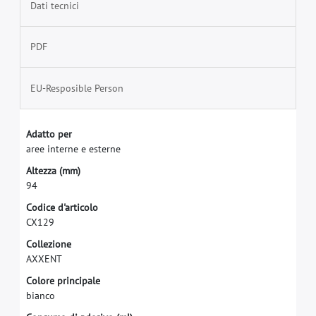
Dati tecnici
PDF
EU-Resposible Person
A
d
a
t
t
o
p
e
r
a
r
e
e
i
n
t
e
r
n
e
e
e
s
t
e
r
n
e
A
l
t
e
z
z
a
(
m
m
)
9
4
C
o
d
i
c
e
d
'
a
r
t
i
c
o
l
o
C
X
1
2
9
C
o
l
l
e
z
i
o
n
e
A
X
X
E
N
T
C
o
l
o
r
e
p
r
i
n
c
i
p
a
l
e
b
i
a
n
c
o