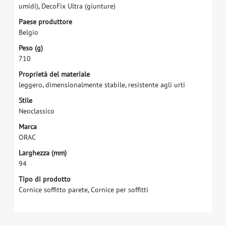
u
m
i
d
i
)
,
D
e
c
o
F
i
x
U
l
t
r
a
(
g
i
u
n
t
u
r
e
)
P
a
e
s
e
p
r
o
d
u
t
t
o
r
e
B
e
l
g
i
o
P
e
s
o
(
g
)
7
1
0
P
r
o
p
r
i
e
t
à
d
e
l
m
a
t
e
r
i
a
l
e
l
e
g
g
e
r
o
,
d
i
m
e
n
s
i
o
n
a
l
m
e
n
t
e
s
t
a
b
i
l
e
,
r
e
s
i
s
t
e
n
t
e
a
g
l
i
u
r
t
i
S
t
i
l
e
N
e
o
c
l
a
s
s
i
c
o
M
a
r
c
a
O
R
A
C
L
a
r
g
h
e
z
z
a
(
m
m
)
9
4
Tipo di prodotto
Cornice soffitto parete, Cornice per soffitti