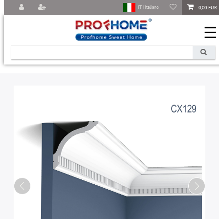
0,00 EUR
IT | Italiano
☰