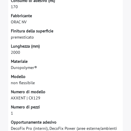
C
o
n
s
u
m
o
d
i
a
d
e
s
i
v
o
(
m
l
)
1
7
0
F
a
b
b
r
i
c
a
n
t
e
O
R
A
C
N
V
F
i
n
i
t
u
r
a
d
e
l
l
a
s
u
p
e
r
f
c
i
e
p
r
e
m
e
s
t
i
c
a
t
o
L
u
n
g
h
e
z
z
a
(
m
m
)
2
0
0
0
M
a
t
e
r
i
a
l
e
D
u
r
o
p
o
l
y
m
e
r
®
M
o
d
e
l
l
o
n
o
n
f
e
s
s
i
b
i
l
e
N
u
m
e
r
o
d
i
m
o
d
e
l
l
o
A
X
X
E
N
T
|
C
X
1
2
9
N
u
m
e
r
o
d
i
p
e
z
z
i
1
O
p
p
o
r
t
u
n
a
m
e
n
t
e
a
d
e
s
i
v
o
D
e
c
o
F
i
x
P
r
o
(
i
n
t
e
r
n
i
)
,
D
e
c
o
F
i
x
P
o
w
e
r
(
a
r
e
e
e
s
t
e
r
n
e
/
a
m
b
i
e
n
t
i