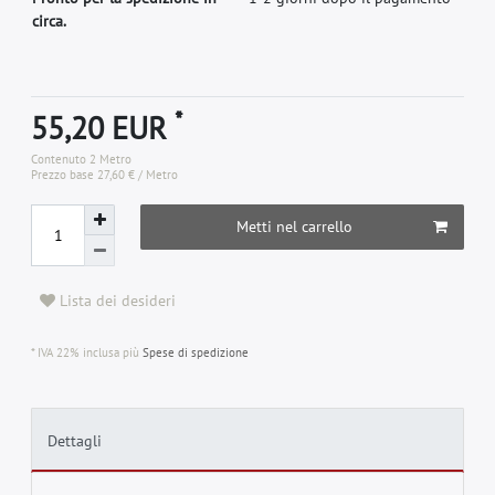
circa.
*
55,20 EUR
Contenuto
2
Metro
Prezzo base
27,60 € / Metro
Metti nel carrello
Lista dei desideri
* IVA 22% inclusa più
Spese di spedizione
Dettagli