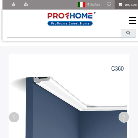
0,00 EUR
IT | Italiano
☰