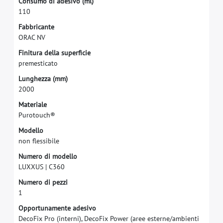
C
o
n
s
u
m
o
d
i
a
d
e
s
i
v
o
(
m
l
)
1
1
0
F
a
b
b
r
i
c
a
n
t
e
O
R
A
C
N
V
F
i
n
i
t
u
r
a
d
e
l
l
a
s
u
p
e
r
f
c
i
e
p
r
e
m
e
s
t
i
c
a
t
o
L
u
n
g
h
e
z
z
a
(
m
m
)
2
0
0
0
M
a
t
e
r
i
a
l
e
P
u
r
o
t
o
u
c
h
®
M
o
d
e
l
l
o
n
o
n
f
e
s
s
i
b
i
l
e
N
u
m
e
r
o
d
i
m
o
d
e
l
l
o
L
U
X
X
U
S
|
C
3
6
0
N
u
m
e
r
o
d
i
p
e
z
z
i
1
O
p
p
o
r
t
u
n
a
m
e
n
t
e
a
d
e
s
i
v
o
D
e
c
o
F
i
x
P
r
o
(
i
n
t
e
r
n
i
)
,
D
e
c
o
F
i
x
P
o
w
e
r
(
a
r
e
e
e
s
t
e
r
n
e
/
a
m
b
i
e
n
t
i