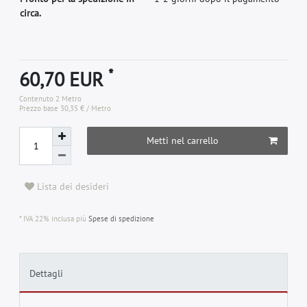
circa.
*
60,70 EUR
Contenuto
2
Metro
Prezzo base
30,35 € / Metro
Metti nel carrello
Lista dei desideri
* IVA 22% inclusa più
Spese di spedizione
Dettagli