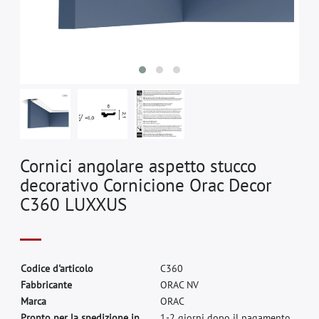
Cornici angolare aspetto stucco
decorativo Cornicione Orac Decor
C360 LUXXUS
C
o
d
i
c
e
d
'
a
r
t
i
c
o
l
o
C
3
6
0
F
a
b
b
r
i
c
a
n
t
e
O
R
A
C
N
V
M
a
r
c
a
O
R
A
C
Pronto per la spedizione in
1-2 giorni dopo il pagamento