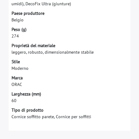
u
m
i
d
i
)
,
D
e
c
o
F
i
x
U
l
t
r
a
(
g
i
u
n
t
u
r
e
)
P
a
e
s
e
p
r
o
d
u
t
t
o
r
e
B
e
l
g
i
o
P
e
s
o
(
g
)
2
7
4
P
r
o
p
r
i
e
t
à
d
e
l
m
a
t
e
r
i
a
l
e
l
e
g
g
e
r
o
,
r
o
b
u
s
t
o
,
d
i
m
e
n
s
i
o
n
a
l
m
e
n
t
e
s
t
a
b
i
l
e
S
t
i
l
e
M
o
d
e
r
n
o
M
a
r
c
a
O
R
A
C
L
a
r
g
h
e
z
z
a
(
m
m
)
6
0
Tipo di prodotto
Cornice soffitto parete, Cornice per soffitti