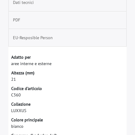
Dati tecnici
PDF
EU-Resposible Person
A
d
a
t
t
o
p
e
r
a
r
e
e
i
n
t
e
r
n
e
e
e
s
t
e
r
n
e
A
l
t
e
z
z
a
(
m
m
)
2
1
C
o
d
i
c
e
d
'
a
r
t
i
c
o
l
o
C
3
6
0
C
o
l
l
e
z
i
o
n
e
L
U
X
X
U
S
C
o
l
o
r
e
p
r
i
n
c
i
p
a
l
e
b
i
a
n
c
o