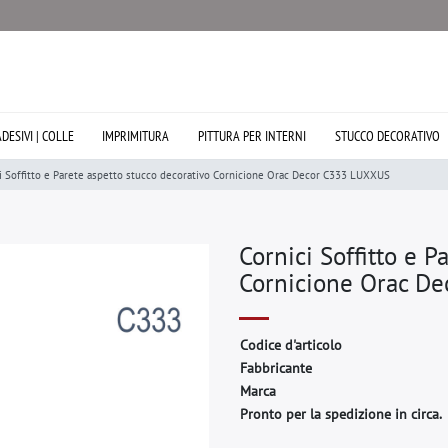
ADESIVI | COLLE
IMPRIMITURA
PITTURA PER INTERNI
STUCCO DECORATIVO
i Soffitto e Parete aspetto stucco decorativo Cornicione Orac Decor C333 LUXXUS
Cornici Soffitto e P
Cornicione Orac D
C
o
d
i
c
e
d
'
a
r
t
i
c
o
l
o
F
a
b
b
r
i
c
a
n
t
e
M
a
r
c
a
Pronto per la spedizione in circa.