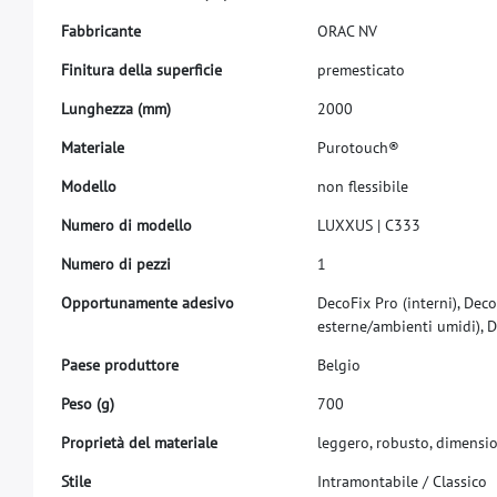
F
a
b
b
r
i
c
a
n
t
e
O
R
A
C
N
V
F
i
n
i
t
u
r
a
d
e
l
l
a
s
u
p
e
r
f
c
i
e
p
r
e
m
e
s
t
i
c
a
t
o
L
u
n
g
h
e
z
z
a
(
m
m
)
2
0
0
0
M
a
t
e
r
i
a
l
e
P
u
r
o
t
o
u
c
h
®
M
o
d
e
l
l
o
n
o
n
f
e
s
s
i
b
i
l
e
N
u
m
e
r
o
d
i
m
o
d
e
l
l
o
L
U
X
X
U
S
|
C
3
3
3
N
u
m
e
r
o
d
i
p
e
z
z
i
1
O
p
p
o
r
t
u
n
a
m
e
n
t
e
a
d
e
s
i
v
o
D
e
c
o
F
i
x
P
r
o
(
i
n
t
e
r
n
i
)
,
D
e
c
o
e
s
t
e
r
n
e
/
a
m
b
i
e
n
t
i
u
m
i
d
i
)
,
D
P
a
e
s
e
p
r
o
d
u
t
t
o
r
e
B
e
l
g
i
o
P
e
s
o
(
g
)
7
0
0
P
r
o
p
r
i
e
t
à
d
e
l
m
a
t
e
r
i
a
l
e
l
e
g
g
e
r
o
,
r
o
b
u
s
t
o
,
d
i
m
e
n
s
i
S
t
i
l
e
I
n
t
r
a
m
o
n
t
a
b
i
l
e
/
C
l
a
s
s
i
c
o