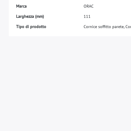
M
a
r
c
a
O
R
A
C
L
a
r
g
h
e
z
z
a
(
m
m
)
1
1
1
Tipo di prodotto
Cornice soffitto parete, Cor