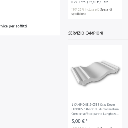
0.29
Litro
| 93,10 € / Litro
*
IVA 22% inclusa
più
Spese di
spedizione
nice per soffitti
SERVIZIO CAMPIONI
1 CAMPIONE S-C333 Orac Decor
LUXXUS CAMPIONE di modanatura
Cornice soffitto parete Lunghezza
circa 10 cm
5,00 € *