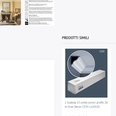
PRODOTTI SIMILI
1 Scatola 13 unità cornici profili 26
m Orac Decor C333 LUXXUS