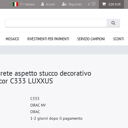
Accedi
Registrati
0
0,00 EUR
IT | Italiano
MOSAICO
RIVESTIMENTI PER PAVIMENTI
SERVIZIO CAMPIONI
SCONTI
arete aspetto stucco decorativo
ecor C333 LUXXUS
C
3
3
3
O
R
A
C
N
V
O
R
A
C
1-2 giorni dopo il pagamento