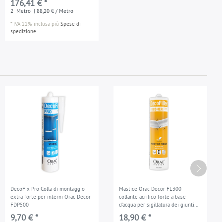
176,41 € *
2
Metro
| 88,20 € / Metro
*
IVA 22% inclusa
più
Spese di
spedizione
DecoFix Pro Colla di montaggio
Mastice Orac Decor FL300
extra forte per interni Orac Decor
collante acrilico forte a base
FDP500
d’acqua per sigillatura dei giunti
riempitivo di riparazione bianco
9,70 € *
18,90 € *
310 ml