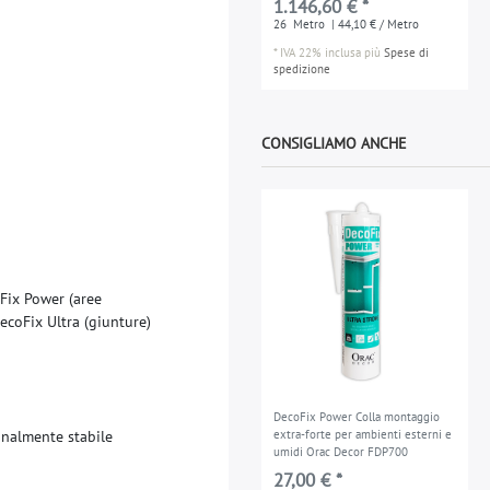
1.146,60 € *
26
Metro
| 44,10 € / Metro
*
IVA 22% inclusa
più
Spese di
spedizione
CONSIGLIAMO ANCHE
F
i
x
P
o
w
e
r
(
a
r
e
e
e
c
o
F
i
x
U
l
t
r
a
(
g
i
u
n
t
u
r
e
)
DecoFix Power Colla montaggio
o
n
a
l
m
e
n
t
e
s
t
a
b
i
l
e
extra-forte per ambienti esterni e
umidi Orac Decor FDP700
27,00 € *