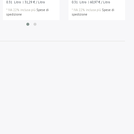
0.31
Litro
| 31,29 € / Litro
0.31
Litro
| 60,97 € / Litro
*
IVA 22% inclusa
più
Spese di
*
IVA 22% inclusa
più
Spese di
spedizione
spedizione