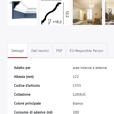
Dettagli
Dati tecnici
PDF
EU-Resposible Person
A
d
a
t
t
o
p
e
r
a
r
e
e
i
n
t
e
r
n
e
e
e
s
t
e
r
n
e
A
l
t
e
z
z
a
(
m
m
)
1
2
2
C
o
d
i
c
e
d
'
a
r
t
i
c
o
l
o
C
3
3
3
C
o
l
l
e
z
i
o
n
e
L
U
X
X
U
S
C
o
l
o
r
e
p
r
i
n
c
i
p
a
l
e
b
i
a
n
c
o
C
o
n
s
u
m
o
d
i
a
d
e
s
i
v
o
(
m
l
)
2
0
0