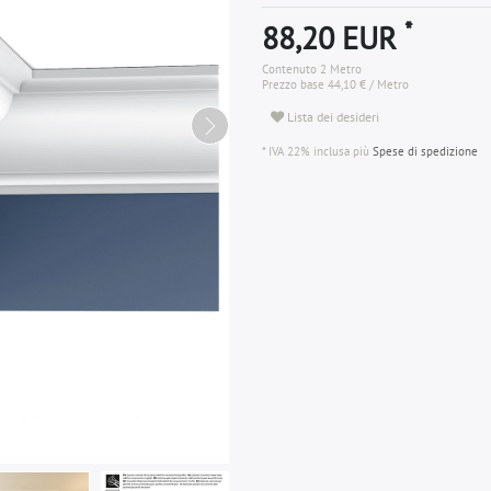
*
88,20 EUR
Contenuto
2
Metro
Prezzo base
44,10 € / Metro
Lista dei desideri
* IVA 22% inclusa più
Spese di spedizione