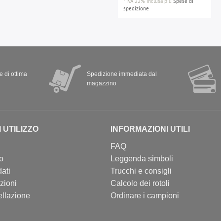
*
IVA 22% inclusa
più
Spese di
spedizione
 e di ottima
Spedizione immediata dal
magazzino
I UTILIZZO
INFORMAZIONI UTILI
FAQ
so
Leggenda simboli
ati
Trucchi e consigli
zioni
Calcolo dei rotoli
ellazione
Ordinare i campioni