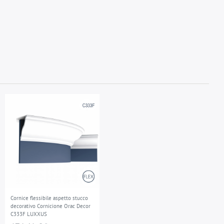
Cornice flessibile aspetto stucco
decorativo Cornicione Orac Decor
C333F LUXXUS