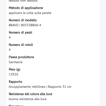
t
e
s
s
u
t
o
n
o
n
t
e
s
s
u
t
o
M
e
t
o
d
o
d
i
a
p
p
l
i
c
a
z
i
o
n
e
a
p
p
l
i
c
a
r
e
l
a
c
o
l
l
a
s
u
l
l
a
p
a
r
e
t
e
N
u
m
e
r
o
d
i
m
o
d
e
l
l
o
B
R
A
V
O
|
8
0
3
3
3
B
R
6
0
-
4
N
u
m
e
r
o
d
i
p
e
z
z
i
4
N
u
m
e
r
o
d
i
r
o
t
o
l
i
4
P
a
e
s
e
p
r
o
d
u
t
t
o
r
e
G
e
r
m
a
n
i
a
P
e
s
o
(
g
)
1
3
9
2
0
R
a
p
p
o
r
t
o
A
c
c
o
p
p
i
a
m
e
n
t
o
r
e
t
t
i
l
i
n
e
o
|
R
a
p
p
o
r
t
o
3
2
c
m
R
e
s
i
s
t
e
n
z
a
d
e
l
c
o
l
o
r
e
a
l
l
a
l
u
c
e
b
u
o
n
a
r
e
s
i
s
t
e
n
z
a
a
l
l
a
l
u
c
e