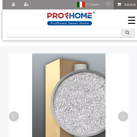
0,00 EUR
IT | Italiano
☰