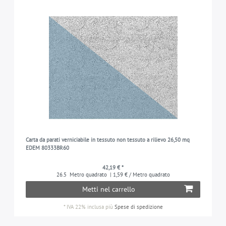
Carta da parati verniciabile in tessuto non tessuto a rilievo 26,50 mq
EDEM 80333BR60
42,19 € *
26.5
Metro quadrato
| 1,59 € / Metro quadrato
Metti nel carrello
*
IVA 22% inclusa
più
Spese di spedizione