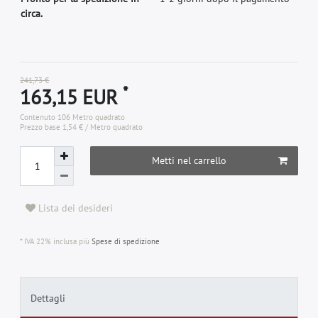
circa.
241,73 €
*
163,15 EUR
Contenuto
106
Metro quadrato
Prezzo base
1,54 € / Metro quadrato
Metti nel carrello
Lista dei desideri
* IVA 22% inclusa più
Spese di spedizione
Dettagli