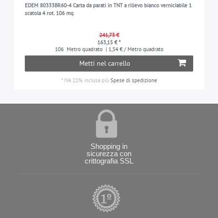
EDEM 80333BR60-4 Carta da parati in TNT a rilievo bianco verniciabile 1
scatola 4 rot. 106 mq
241,73 €
163,15 € *
106
Metro quadrato
| 1,54 € / Metro quadrato
Metti nel carrello
*
IVA 22% inclusa
più
Spese di spedizione
Shopping in
sicurezza con
crittografia SSL