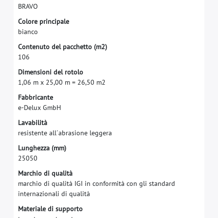
B
R
A
V
O
C
o
l
o
r
e
p
r
i
n
c
i
p
a
l
e
b
i
a
n
c
o
C
o
n
t
e
n
u
t
o
d
e
l
p
a
c
c
h
e
t
t
o
(
m
2
)
1
0
6
D
i
m
e
n
s
i
o
n
i
d
e
l
r
o
t
o
l
o
1
,
0
6
m
x
2
5
,
0
0
m
=
2
6
,
5
0
m
2
F
a
b
b
r
i
c
a
n
t
e
e
-
D
e
l
u
x
G
m
b
H
L
a
v
a
b
i
l
i
t
à
r
e
s
i
s
t
e
n
t
e
a
l
l
´
a
b
r
a
s
i
o
n
e
l
e
g
g
e
r
a
L
u
n
g
h
e
z
z
a
(
m
m
)
2
5
0
5
0
M
a
r
c
h
i
o
d
i
q
u
a
l
i
t
à
m
a
r
c
h
i
o
d
i
q
u
a
l
i
t
à
I
G
I
i
n
c
o
n
f
o
r
m
i
t
à
c
o
n
g
l
i
s
t
a
n
d
a
r
d
i
n
t
e
r
n
a
z
i
o
n
a
l
i
d
i
q
u
a
l
i
t
à
M
a
t
e
r
i
a
l
e
d
i
s
u
p
p
o
r
t
o