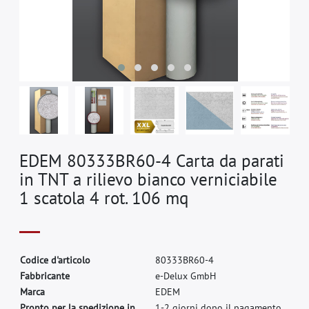
EDEM 80333BR60-4 Carta da parati
in TNT a rilievo bianco verniciabile
1 scatola 4 rot. 106 mq
C
o
d
i
c
e
d
'
a
r
t
i
c
o
l
o
8
0
3
3
3
B
R
6
0
-
4
F
a
b
b
r
i
c
a
n
t
e
e
-
D
e
l
u
x
G
m
b
H
M
a
r
c
a
E
D
E
M
Pronto per la spedizione in
1-2 giorni dopo il pagamento