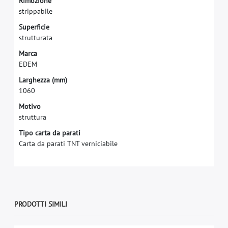
R
i
m
o
z
i
o
n
e
s
t
r
i
p
p
a
b
i
l
e
S
u
p
e
r
f
c
i
e
s
t
r
u
t
t
u
r
a
t
a
M
a
r
c
a
E
D
E
M
L
a
r
g
h
e
z
z
a
(
m
m
)
1
0
6
0
Motivo
struttura
Tipo carta da parati
Carta da parati TNT verniciabile
PRODOTTI SIMILI