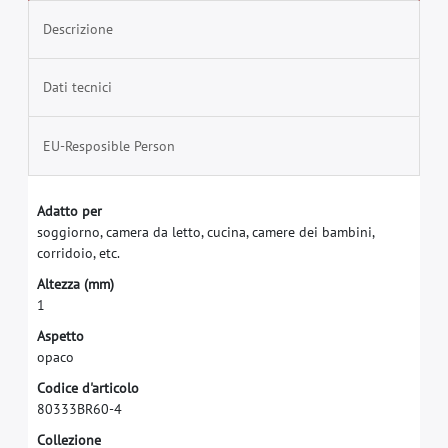
Descrizione
Dati tecnici
EU-Resposible Person
A
d
a
t
t
o
p
e
r
s
o
g
g
i
o
r
n
o
,
c
a
m
e
r
a
d
a
l
e
t
t
o
,
c
u
c
i
n
a
,
c
a
m
e
r
e
d
e
i
b
a
m
b
i
n
i
,
c
o
r
r
i
d
o
i
o
,
e
t
c
.
A
l
t
e
z
z
a
(
m
m
)
1
A
s
p
e
t
t
o
o
p
a
c
o
C
o
d
i
c
e
d
'
a
r
t
i
c
o
l
o
8
0
3
3
3
B
R
6
0
-
4
C
o
l
l
e
z
i
o
n
e