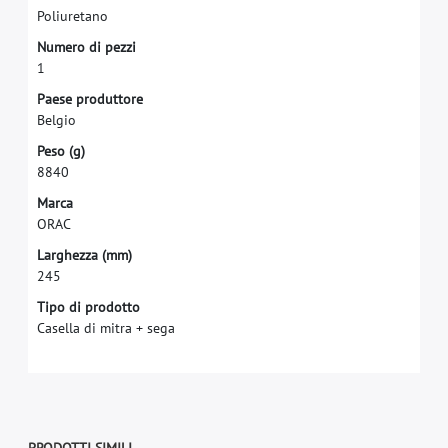
P
o
l
i
u
r
e
t
a
n
o
N
u
m
e
r
o
d
i
p
e
z
z
i
1
P
a
e
s
e
p
r
o
d
u
t
t
o
r
e
B
e
l
g
i
o
P
e
s
o
(
g
)
8
8
4
0
M
a
r
c
a
O
R
A
C
L
a
r
g
h
e
z
z
a
(
m
m
)
2
4
5
Tipo di prodotto
Casella di mitra + sega
PRODOTTI SIMILI