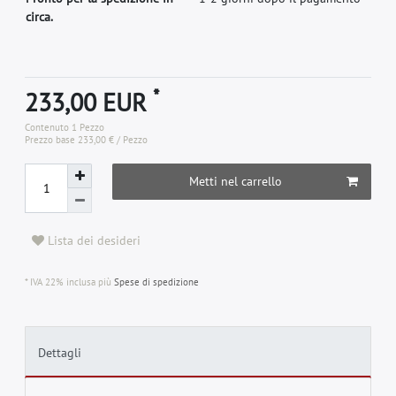
circa.
*
233,00 EUR
Contenuto
1
Pezzo
Prezzo base
233,00 € / Pezzo
Metti nel carrello
Lista dei desideri
* IVA 22% inclusa più
Spese di spedizione
Dettagli