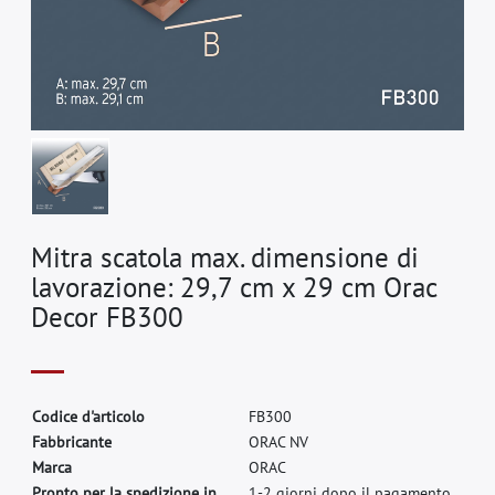
Mitra scatola max. dimensione di
lavorazione: 29,7 cm x 29 cm Orac
Decor FB300
C
o
d
i
c
e
d
'
a
r
t
i
c
o
l
o
F
B
3
0
0
F
a
b
b
r
i
c
a
n
t
e
O
R
A
C
N
V
M
a
r
c
a
O
R
A
C
Pronto per la spedizione in
1-2 giorni dopo il pagamento