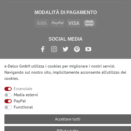
MODALITÀ DI PAGAMENTO
SOCIAL MEDIA
e-Delux GmbH utilizza i cookies per migliorare i nostri servizi.
Navigando sul nostro sito, implicitamente acconsente
all’utilizzo dei
© Copyright 2026 | e-Delux GmbH
cookies
.
Essenziale
Media esterni
PayPal
Functional
Accettare tutti
Rifiuta tutto