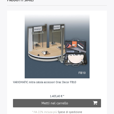
VARIOMATIC mitra catola accessori Orac Decor FB10
1.405,40 € *
Metti nel carrello
*
IVA 22% inclusa
più
Spese di spedizione