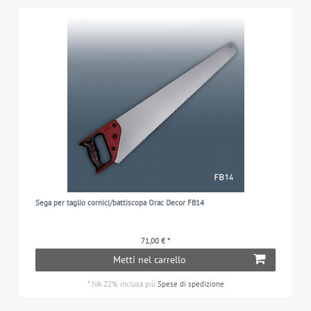
Sega per taglio cornici/battiscopa Orac Decor FB14
71,00 € *
Metti nel carrello
*
IVA 22% inclusa
più
Spese di spedizione