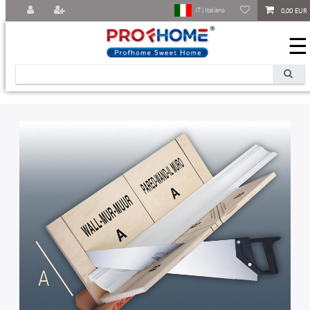
0,00 EUR
IT | Italiano
☰