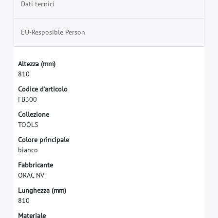
Dati tecnici
EU-Resposible Person
A
l
t
e
z
z
a
(
m
m
)
8
1
0
C
o
d
i
c
e
d
'
a
r
t
i
c
o
l
o
F
B
3
0
0
C
o
l
l
e
z
i
o
n
e
T
O
O
L
S
C
o
l
o
r
e
p
r
i
n
c
i
p
a
l
e
b
i
a
n
c
o
F
a
b
b
r
i
c
a
n
t
e
O
R
A
C
N
V
L
u
n
g
h
e
z
z
a
(
m
m
)
8
1
0
M
a
t
e
r
i
a
l
e