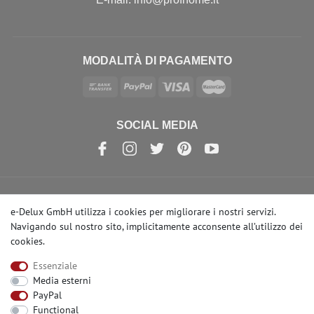
MODALITÀ DI PAGAMENTO
SOCIAL MEDIA
© Copyright 2026 | e-Delux GmbH
e-Delux GmbH utilizza i cookies per migliorare i nostri servizi.
Navigando sul nostro sito, implicitamente acconsente
all’utilizzo dei
cookies
.
Essenziale
Media esterni
PayPal
Functional