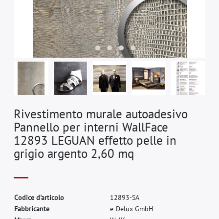
Rivestimento murale autoadesivo
Pannello per interni WallFace
12893 LEGUAN effetto pelle in
grigio argento 2,60 mq
C
o
d
i
c
e
d
'
a
r
t
i
c
o
l
o
1
2
8
9
3
-
S
A
F
a
b
b
r
i
c
a
n
t
e
e
-
D
e
l
u
x
G
m
b
H