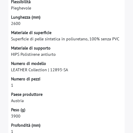
F
l
e
s
s
i
b
i
l
i
t
à
P
i
e
g
h
e
v
o
l
e
L
u
n
g
h
e
z
z
a
(
m
m
)
2
6
0
0
M
a
t
e
r
i
a
l
e
d
i
s
u
p
e
r
f
c
i
e
S
u
p
e
r
f
c
i
e
d
i
p
e
l
l
e
s
i
n
t
e
t
i
c
a
i
n
p
o
l
i
u
r
e
t
a
n
o
,
1
0
0
%
s
e
n
z
a
P
V
C
M
a
t
e
r
i
a
l
e
d
i
s
u
p
p
o
r
t
o
H
I
P
S
P
o
l
i
s
t
i
r
e
n
e
a
n
t
i
u
r
t
o
N
u
m
e
r
o
d
i
m
o
d
e
l
l
o
L
E
A
T
H
E
R
C
o
l
l
e
c
t
i
o
n
|
1
2
8
9
3
-
S
A
N
u
m
e
r
o
d
i
p
e
z
z
i
1
P
a
e
s
e
p
r
o
d
u
t
t
o
r
e
A
u
s
t
r
i
a
P
e
s
o
(
g
)
3
9
0
0
P
r
o
f
o
n
d
i
t
à
(
m
m
)
1