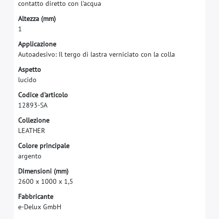
c
o
n
t
a
t
t
o
d
i
r
e
t
t
o
c
o
n
l
'
a
c
q
u
a
A
l
t
e
z
z
a
(
m
m
)
1
A
p
p
l
i
c
a
z
i
o
n
e
A
u
t
o
a
d
e
s
i
v
o
:
I
l
t
e
r
g
o
d
i
l
a
s
t
r
a
v
e
r
n
i
c
i
a
t
o
c
o
n
l
a
c
o
l
l
a
A
s
p
e
t
t
o
l
u
c
i
d
o
C
o
d
i
c
e
d
'
a
r
t
i
c
o
l
o
1
2
8
9
3
-
S
A
C
o
l
l
e
z
i
o
n
e
L
E
A
T
H
E
R
C
o
l
o
r
e
p
r
i
n
c
i
p
a
l
e
a
r
g
e
n
t
o
D
i
m
e
n
s
i
o
n
i
(
m
m
)
2
6
0
0
x
1
0
0
0
x
1
,
5
F
a
b
b
r
i
c
a
n
t
e
e
-
D
e
l
u
x
G
m
b
H