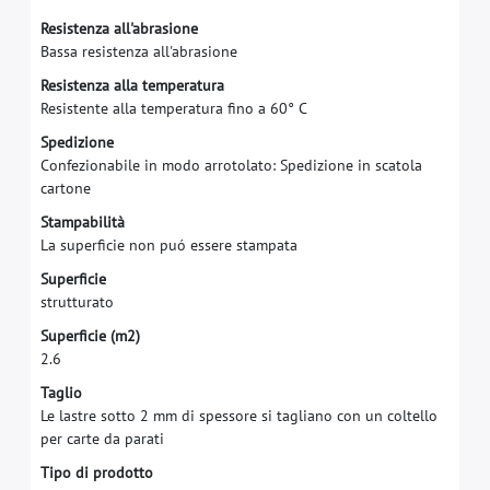
R
e
s
i
s
t
e
n
z
a
a
l
l
'
a
b
r
a
s
i
o
n
e
B
a
s
s
a
r
e
s
i
s
t
e
n
z
a
a
l
l
'
a
b
r
a
s
i
o
n
e
R
e
s
i
s
t
e
n
z
a
a
l
l
a
t
e
m
p
e
r
a
t
u
r
a
R
e
s
i
s
t
e
n
t
e
a
l
l
a
t
e
m
p
e
r
a
t
u
r
a
f
n
o
a
6
0
°
C
S
p
e
d
i
z
i
o
n
e
C
o
n
f
e
z
i
o
n
a
b
i
l
e
i
n
m
o
d
o
a
r
r
o
t
o
l
a
t
o
:
S
p
e
d
i
z
i
o
n
e
i
n
s
c
a
t
o
l
a
c
a
r
t
o
n
e
S
t
a
m
p
a
b
i
l
i
t
à
L
a
s
u
p
e
r
f
c
i
e
n
o
n
p
u
ó
e
s
s
e
r
e
s
t
a
m
p
a
t
a
S
u
p
e
r
f
c
i
e
s
t
r
u
t
t
u
r
a
t
o
S
u
p
e
r
f
c
i
e
(
m
2
)
2
.
6
T
a
g
l
i
o
L
e
l
a
s
t
r
e
s
o
t
t
o
2
m
m
d
i
s
p
e
s
s
o
r
e
s
i
t
a
g
l
i
a
n
o
c
o
n
u
n
c
o
l
t
e
l
l
o
p
e
r
c
a
r
t
e
d
a
p
a
r
a
t
i
T
i
p
o
d
i
p
r
o
d
o
t
t
o