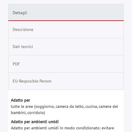
Dettagli
Descrizione
Dati tecnici
PDF
EU-Resposible Person
A
d
a
t
t
o
p
e
r
t
u
t
t
e
l
e
a
r
e
e
(
s
o
g
g
i
o
r
n
o
,
c
a
m
e
r
a
d
a
l
e
t
t
o
,
c
u
c
i
n
a
,
c
a
m
e
r
e
d
e
i
b
a
m
b
i
n
i
,
c
o
r
r
i
d
o
i
o
)
A
d
a
t
t
o
p
e
r
a
m
b
i
e
n
t
i
u
m
i
d
i
A
d
a
t
t
o
p
e
r
a
m
b
i
e
n
t
i
u
m
i
d
i
i
n
m
o
d
o
c
o
n
d
i
z
i
o
n
a
t
o
:
e
v
i
t
a
r
e