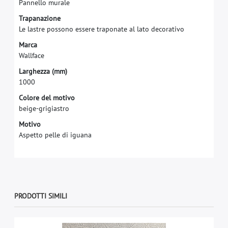
P
a
n
n
e
l
l
o
m
u
r
a
l
e
T
r
a
p
a
n
a
z
i
o
n
e
L
e
l
a
s
t
r
e
p
o
s
s
o
n
o
e
s
s
e
r
e
t
r
a
p
o
n
a
t
e
a
l
l
a
t
o
d
e
c
o
r
a
t
i
v
o
M
a
r
c
a
W
a
l
l
f
a
c
e
L
a
r
g
h
e
z
z
a
(
m
m
)
1
0
0
0
Colore del motivo
beige-grigiastro
Motivo
Aspetto pelle di iguana
PRODOTTI SIMILI