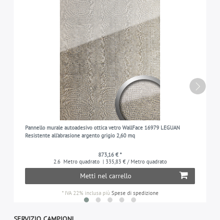
Pannello murale autoadesivo ottica vetro WallFace 16979 LEGUAN
Resistente all'abrasione argento grigio 2,60 mq
873,16 € *
2.6
Metro quadrato
| 335,83 € / Metro quadrato
Metti nel carrello
*
IVA 22% inclusa
più
Spese di spedizione
SERVIZIO CAMPIONI