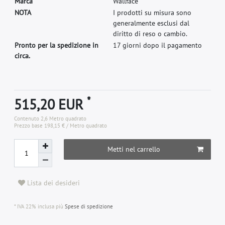
M
a
r
c
a
W
a
l
l
f
a
c
e
N
O
T
A
I
p
r
o
d
o
t
t
i
s
u
m
i
s
u
r
a
s
o
n
o
g
e
n
e
r
a
l
m
e
n
t
e
e
s
c
l
u
s
i
d
a
l
d
i
r
i
t
t
o
d
i
r
e
s
o
o
c
a
m
b
i
o
.
Pronto per la spedizione in
17 giorni dopo il pagamento
circa.
*
515,20 EUR
Contenuto
2,6
Metro quadrato
Prezzo base
198,15 € / Metro quadrato
Metti nel carrello
Lista dei desideri
* IVA 22% inclusa più
Spese di spedizione