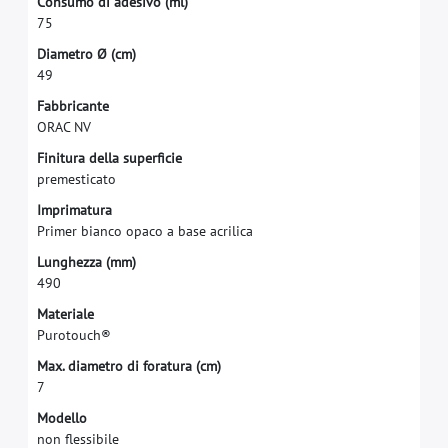
C
o
n
s
u
m
o
d
i
a
d
e
s
i
v
o
(
m
l
)
7
5
D
i
a
m
e
t
r
o
Ø
(
c
m
)
4
9
F
a
b
b
r
i
c
a
n
t
e
O
R
A
C
N
V
F
i
n
i
t
u
r
a
d
e
l
l
a
s
u
p
e
r
f
c
i
e
p
r
e
m
e
s
t
i
c
a
t
o
I
m
p
r
i
m
a
t
u
r
a
P
r
i
m
e
r
b
i
a
n
c
o
o
p
a
c
o
a
b
a
s
e
a
c
r
i
l
i
c
a
L
u
n
g
h
e
z
z
a
(
m
m
)
4
9
0
M
a
t
e
r
i
a
l
e
P
u
r
o
t
o
u
c
h
®
M
a
x
.
d
i
a
m
e
t
r
o
d
i
f
o
r
a
t
u
r
a
(
c
m
)
7
M
o
d
e
l
l
o
n
o
n
f
e
s
s
i
b
i
l
e