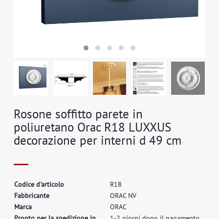
Rosone soffitto parete in
poliuretano Orac R18 LUXXUS
decorazione per interni d 49 cm
C
o
d
i
c
e
d
'
a
r
t
i
c
o
l
o
R
1
8
F
a
b
b
r
i
c
a
n
t
e
O
R
A
C
N
V
M
a
r
c
a
O
R
A
C
Pronto per la spedizione in
1-2 giorni dopo il pagamento