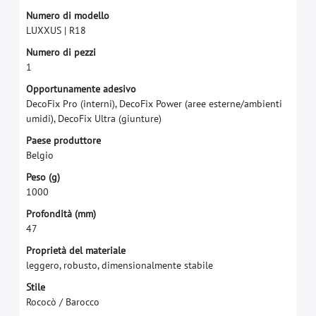
N
u
m
e
r
o
d
i
m
o
d
e
l
l
o
L
U
X
X
U
S
|
R
1
8
N
u
m
e
r
o
d
i
p
e
z
z
i
1
O
p
p
o
r
t
u
n
a
m
e
n
t
e
a
d
e
s
i
v
o
D
e
c
o
F
i
x
P
r
o
(
i
n
t
e
r
n
i
)
,
D
e
c
o
F
i
x
P
o
w
e
r
(
a
r
e
e
e
s
t
e
r
n
e
/
a
m
b
i
e
n
t
i
u
m
i
d
i
)
,
D
e
c
o
F
i
x
U
l
t
r
a
(
g
i
u
n
t
u
r
e
)
P
a
e
s
e
p
r
o
d
u
t
t
o
r
e
B
e
l
g
i
o
P
e
s
o
(
g
)
1
0
0
0
P
r
o
f
o
n
d
i
t
à
(
m
m
)
4
7
P
r
o
p
r
i
e
t
à
d
e
l
m
a
t
e
r
i
a
l
e
l
e
g
g
e
r
o
,
r
o
b
u
s
t
o
,
d
i
m
e
n
s
i
o
n
a
l
m
e
n
t
e
s
t
a
b
i
l
e
S
t
i
l
e
R
o
c
o
c
ò
/
B
a
r
o
c
c
o