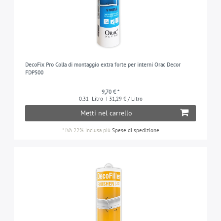
DecoFix Pro Colla di montaggio extra forte per interni Orac Decor
FDP500
9,70 € *
0.31
Litro
| 31,29 € / Litro
Metti nel carrello
*
IVA 22% inclusa
più
Spese di spedizione