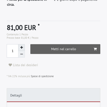
circa.
*
81,00 EUR
Contenuto
1
Pezzo
Prezzo base
81,00 € / Pezzo
Metti nel carrello
Lista dei desideri
* IVA 22% inclusa più
Spese di spedizione
Dettagli