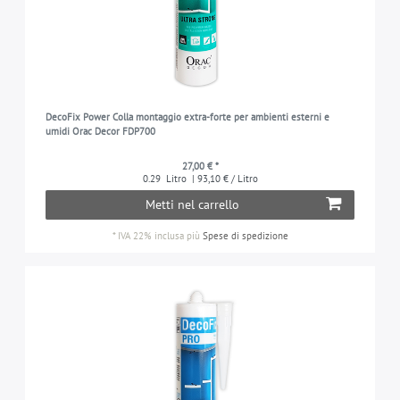
DecoFix Power Colla montaggio extra-forte per ambienti esterni e
umidi Orac Decor FDP700
27,00 € *
0.29
Litro
| 93,10 € / Litro
Metti nel carrello
*
IVA 22% inclusa
più
Spese di spedizione