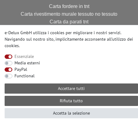
Carta fordere in tnt
Carta rivestimento murale tessuto no tessuto
Carta da parati tnt
Carta fodere
e-Delux GmbH utilizza i cookies per migliorare i nostri servizi.
Navigando sul nostro sito, implicitamente acconsente
all’utilizzo dei
cookies
.
CONTATO
Essenziale
Serve aiuto? Ci contatti per telefono al:
Media esterni
PayPal
+49 (0) 2104 833 11 22
Functional
dal lunedì al venerdì dalle
10:00 alle 16:00 (MEZ)
Accettare tutti
E-mail: info@profhome.it
Rifiuta tutto
Accetta la selezione
MODALITÀ DI PAGAMENTO