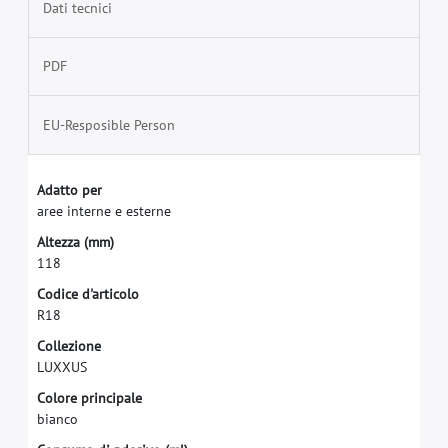
Dati tecnici
PDF
EU-Resposible Person
A
d
a
t
t
o
p
e
r
a
r
e
e
i
n
t
e
r
n
e
e
e
s
t
e
r
n
e
A
l
t
e
z
z
a
(
m
m
)
1
1
8
C
o
d
i
c
e
d
'
a
r
t
i
c
o
l
o
R
1
8
C
o
l
l
e
z
i
o
n
e
L
U
X
X
U
S
C
o
l
o
r
e
p
r
i
n
c
i
p
a
l
e
b
i
a
n
c
o