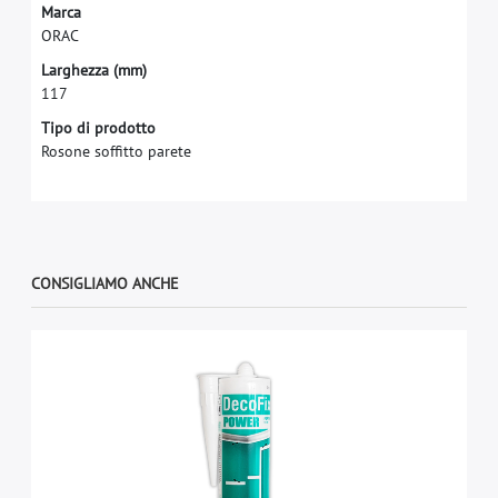
M
a
r
c
a
O
R
A
C
L
a
r
g
h
e
z
z
a
(
m
m
)
1
1
7
Tipo di prodotto
Rosone soffitto parete
CONSIGLIAMO ANCHE