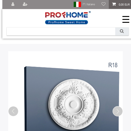
0,00 EUR
IT | Italiano
☰