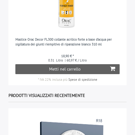
Mastice Orac Decor FL300 collante acrilico forte a base d’acqua per
sigillatura dei giunti riempitivo di riparazione bianco 310 ml
18,90 € *
0.31
Litro
| 60,97 € / Litro
Metti nel carrello
*
IVA 22% inclusa
più
Spese di spedizione
PRODOTTI VISUALIZZATI RECENTEMENTE