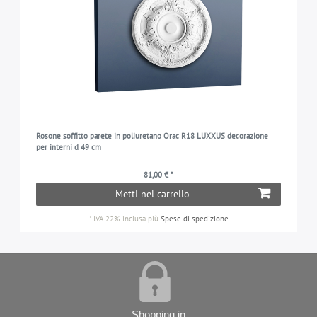
Rosone soffitto parete in poliuretano Orac R18 LUXXUS decorazione
per interni d 49 cm
81,00 € *
Metti nel carrello
*
IVA 22% inclusa
più
Spese di spedizione
Shopping in