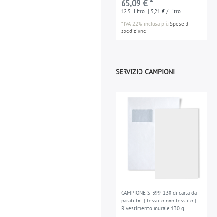
65,09 € *
12.5
Litro
| 5,21 € / Litro
*
IVA 22% inclusa
più
Spese di
spedizione
SERVIZIO CAMPIONI
CAMPIONE S-399-130 di carta da
parati tnt | tessuto non tessuto |
Rivestimento murale 130 g