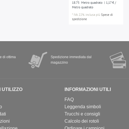
18.75
Metro quadrato
| 1,17 € /
Metro quadrato
*
IVA 22% inclusa
più
Spese di
spedizione
 e di ottima
Spedizione immediata dal
magazzino
I UTILIZZO
INFORMAZIONI UTILI
FAQ
so
Leggenda simboli
ati
Trucchi e consigli
zioni
Calcolo dei rotoli
ellazione
Ordinare i campioni