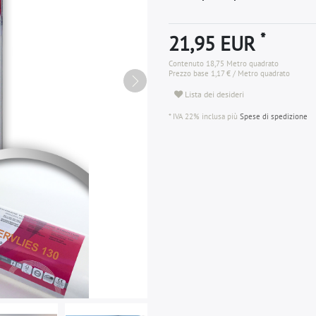
*
21,95 EUR
Contenuto
18,75
Metro quadrato
Prezzo base
1,17 € / Metro quadrato
Lista dei desideri
* IVA 22% inclusa più
Spese di spedizione