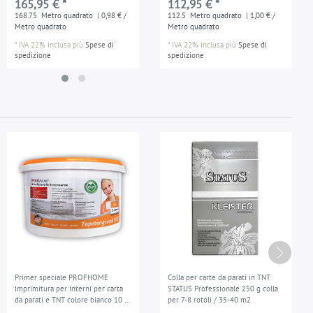
165,95 € *
112,95 € *
168.75
Metro quadrato
| 0,98 € /
112.5
Metro quadrato
| 1,00 € /
Metro quadrato
Metro quadrato
*
IVA 22% inclusa
più
Spese di
*
IVA 22% inclusa
più
Spese di
spedizione
spedizione
Primer speciale PROFHOME
Colla per carte da parati in TNT
imprimitura per interni per carta
STATUS Professionale 250 g colla
da parati e TNT colore bianco 10 l
per 7-8 rotoli / 35-40 m2
max. 100 m2