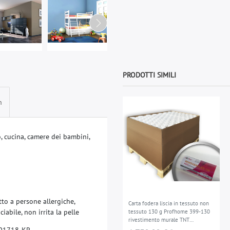
PRODOTTI SIMILI
n
o
,
c
u
c
i
n
a
,
c
a
m
e
r
e
d
e
i
b
a
m
b
i
n
i
,
t
t
o
a
p
e
r
s
o
n
e
a
l
l
e
r
g
i
c
h
e
,
Carta fodera liscia in tessuto non
i
c
i
a
b
i
l
e
,
n
o
n
i
r
r
i
t
a
l
a
p
e
l
l
e
tessuto 130 g Profhome 399-130
rivestimento murale TNT
verniciabile 96 rotoli 1800 mq
0
1
7
1
8
-
K
R