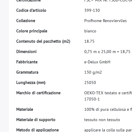
C
o
d
i
c
e
d
'
a
r
t
i
c
o
l
o
3
9
9
-
1
3
0
C
o
l
l
e
z
i
o
n
e
P
r
o
f
h
o
m
e
R
e
n
o
v
i
e
r
v
l
i
e
s
C
o
l
o
r
e
p
r
i
n
c
i
p
a
l
e
b
i
a
n
c
o
C
o
n
t
e
n
u
t
o
d
e
l
p
a
c
c
h
e
t
t
o
(
m
2
)
1
8
.
7
5
D
i
m
e
n
s
i
o
n
i
0
,
7
5
m
x
2
5
,
0
0
m
=
1
8
,
7
5
F
a
b
b
r
i
c
a
n
t
e
e
-
D
e
l
u
x
G
m
b
H
G
r
a
m
m
a
t
u
r
a
1
3
0
g
/
m
2
L
u
n
g
h
e
z
z
a
(
m
m
)
2
5
0
5
0
M
a
r
c
h
i
o
d
i
c
e
r
t
i
f
c
a
z
i
o
n
e
O
E
K
O
-
T
E
X
t
e
s
t
a
t
o
e
c
e
r
t
i
f
1
7
0
5
0
-
1
M
a
t
e
r
i
a
l
e
1
0
0
%
d
i
p
u
r
a
c
e
l
l
u
l
o
s
a
e
M
a
t
e
r
i
a
l
e
d
i
s
u
p
p
o
r
t
o
t
e
s
s
u
t
o
n
o
n
t
e
s
s
u
t
o
M
e
t
o
d
o
d
i
a
p
p
l
i
c
a
z
i
o
n
e
a
p
p
l
i
c
a
r
e
l
a
c
o
l
l
a
s
u
l
l
a
p
a
r