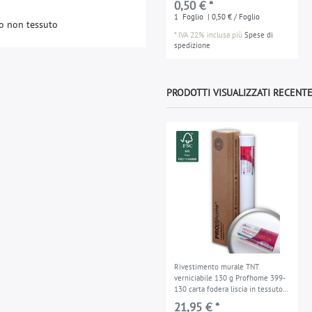
0,50 € *
1
Foglio
| 0,50 € / Foglio
to non tessuto
*
IVA 22% inclusa
più
Spese di
spedizione
PRODOTTI VISUALIZZATI RECEN
Rivestimento murale TNT
verniciabile 130 g Profhome 399-
130 carta fodera liscia in tessuto
non tessuto 1 rotolo 18,75 mq
21,95 € *