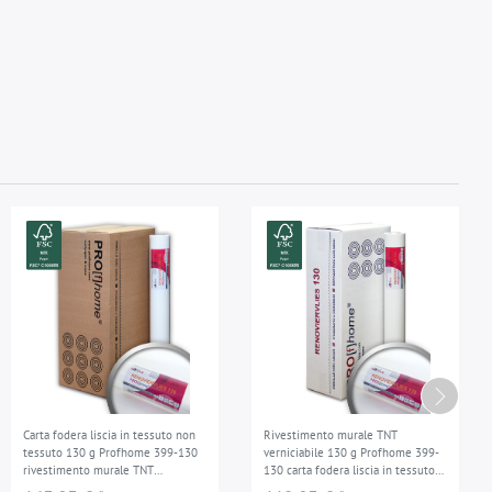
Carta fodera liscia in tessuto non
Rivestimento murale TNT
tessuto 130 g Profhome 399-130
verniciabile 130 g Profhome 399-
rivestimento murale TNT
130 carta fodera liscia in tessuto
verniciabile 9 rotoli 168,75
non tessuto 6 rotoli 112,50 mq