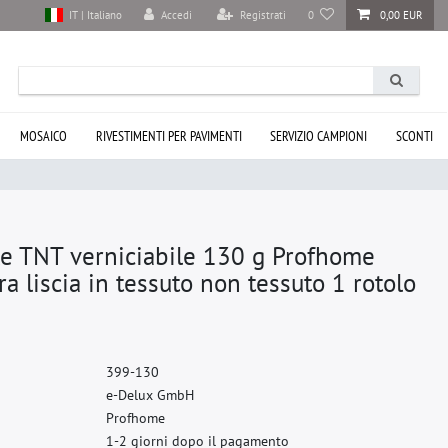
Accedi
Registrati
0
0,00 EUR
IT | Italiano
MOSAICO
RIVESTIMENTI PER PAVIMENTI
SERVIZIO CAMPIONI
SCONTI
e TNT verniciabile 130 g Profhome
a liscia in tessuto non tessuto 1 rotolo
3
9
9
-
1
3
0
e
-
D
e
l
u
x
G
m
b
H
P
r
o
f
h
o
m
e
1-2 giorni dopo il pagamento