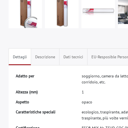
Dettagli
Descrizione
Dati tecnici
EU-Resposible Perso
A
d
a
t
t
o
p
e
r
s
o
g
g
i
o
r
n
o
,
c
a
m
e
r
a
d
a
l
e
t
t
c
o
r
r
i
d
o
i
o
,
e
t
c
.
A
l
t
e
z
z
a
(
m
m
)
1
A
s
p
e
t
t
o
o
p
a
c
o
C
a
r
a
t
t
e
r
i
s
t
i
c
h
e
s
p
e
c
i
a
l
i
e
c
o
l
o
g
i
c
o
,
t
r
a
s
p
i
r
a
n
t
e
,
a
d
a
t
r
a
s
p
i
r
a
n
t
e
,
p
i
ù
v
o
l
t
e
v
e
r
n
C
e
r
t
i
f
c
a
z
i
o
n
e
F
S
C
®
M
I
X
N
r
.
T
S
U
D
-
C
O
C
-
0