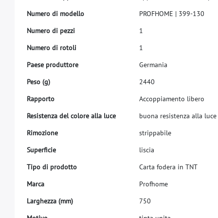
N
u
m
e
r
o
d
i
m
o
d
e
l
l
o
P
R
O
F
H
O
M
E
|
3
9
9
-
1
3
0
N
u
m
e
r
o
d
i
p
e
z
z
i
1
N
u
m
e
r
o
d
i
r
o
t
o
l
i
1
P
a
e
s
e
p
r
o
d
u
t
t
o
r
e
G
e
r
m
a
n
i
a
P
e
s
o
(
g
)
2
4
4
0
R
a
p
p
o
r
t
o
A
c
c
o
p
p
i
a
m
e
n
t
o
l
i
b
e
r
o
R
e
s
i
s
t
e
n
z
a
d
e
l
c
o
l
o
r
e
a
l
l
a
l
u
c
e
b
u
o
n
a
r
e
s
i
s
t
e
n
z
a
a
l
l
a
l
u
c
e
R
i
m
o
z
i
o
n
e
s
t
r
i
p
p
a
b
i
l
e
S
u
p
e
r
f
c
i
e
l
i
s
c
i
a
T
i
p
o
d
i
p
r
o
d
o
t
t
o
C
a
r
t
a
f
o
d
e
r
a
i
n
T
N
T
M
a
r
c
a
P
r
o
f
h
o
m
e
L
a
r
g
h
e
z
z
a
(
m
m
)
7
5
0
Motivo
tinta unita