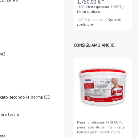
1.750,00 € *
1800
Metro quadrato
| 0,97 € /
Metro quadrato
*
IVA 22% inclusa
più
Spese di
spedizione
CONSIGLIAMO ANCHE
m
2
c
a
t
o
s
e
c
o
n
d
o
l
a
n
o
r
m
a
I
S
O
f
b
r
e
t
e
s
s
i
l
i
Primer di adesione PROFHOME
primer speciale per interni carta
fodera e parati pesanti colore
e
t
e
bianco 12,5 l max. 83 - 104 m2