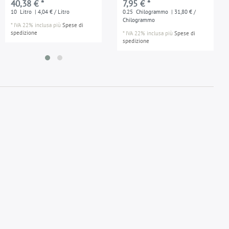
40,38 € *
7,95 € *
10
Litro
| 4,04 € / Litro
0.25
Chilogrammo
| 31,80 € /
Chilogrammo
*
IVA 22% inclusa
più
Spese di
spedizione
*
IVA 22% inclusa
più
Spese di
spedizione