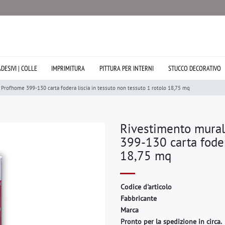
ADESIVI | COLLE
IMPRIMITURA
PITTURA PER INTERNI
STUCCO DECORATIVO
 Profhome 399-130 carta fodera liscia in tessuto non tessuto 1 rotolo 18,75 mq
Rivestimento mural
399-130 carta foder
18,75 mq
C
o
d
i
c
e
d
'
a
r
t
i
c
o
l
o
F
a
b
b
r
i
c
a
n
t
e
M
a
r
c
a
Pronto per la spedizione in circa.